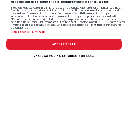
Atât noi, cât și partenerii noștri prelucrăm datele pentru a oferi:
Stocarea și/sau accesarea informațiilor de pe un dispozitiv. Măsurarea performanței reclamelor.
Dezvoltarea și îmbunătățirea serviciilor. Utilizarea profilurilor pentru selectarea conținutului
personalizat. Crearea profilurilor de conținut personalizat. Utilizarea profilurilor pentru
selectarea publicității personalizate. Crearea profilurilor pentru publicitate personalizată.
Măsurarea performanței conținutului. Înțelegerea publicului prin statistici sau combinații de
date din surse diferite. Utilizarea datelor limitate pentru a selecta conținutul. Utilizarea de date
limitate pentru a selecta publicitatea. Date precise de geolocație și identificarea prin scanarea
dispozitivului.
Listă parteneri (furnizori)
ACCEPT TOATE
VREAU SA MODIFIC SETARILE INDIVIDUAL