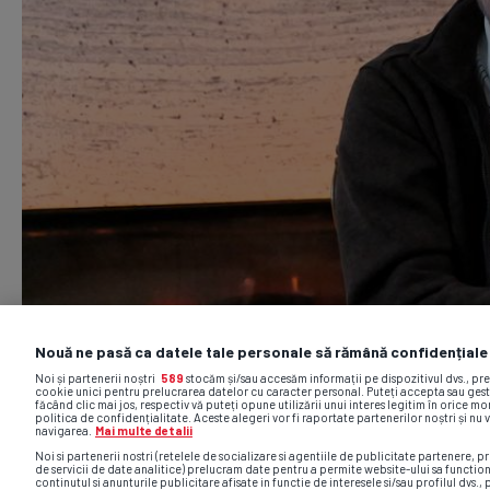
Nouă ne pasă ca datele tale personale să rămână confidențiale
Noi și partenerii noștri
589
stocăm și/sau accesăm informații pe dispozitivul dvs., pr
cookie unici pentru prelucrarea datelor cu caracter personal. Puteți accepta sau gest
făcând clic mai jos, respectiv vă puteți opune utilizării unui interes legitim în orice 
politica de confidențialitate. Aceste alegeri vor fi raportate partenerilor noștri și nu 
navigarea.
Mai multe detalii
Noi si partenerii nostri (retelele de socializare si agentiile de publicitate partenere, pr
de servicii de date analitice) prelucram date pentru a permite website-ului sa functio
continutul si anunturile publicitare afisate in functie de interesele si/sau profilul dvs., 