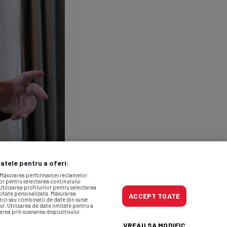
datele pentru a oferi:
. Măsurarea performanței reclamelor.
lor pentru selectarea conținutului
Utilizarea profilurilor pentru selectarea
icitate personalizată. Măsurarea
ACCEPT TOATE
tici sau combinații de date din surse
ul. Utilizarea de date limitate pentru a
area prin scanarea dispozitivului.
VREAU SA MODIFIC