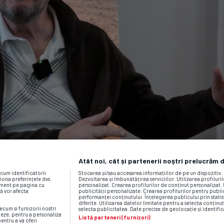
Atât noi, cât și partenerii noștri prelucrăm 
ecum identificatorii
Stocarea și/sau accesarea informațiilor de pe un dispozitiv
iona preferințele dvs.
Dezvoltarea și îmbunătățirea serviciilor. Utilizarea profiluri
moment pe pagina cu
personalizat. Crearea profilurilor de conținut personalizat. 
vă vor afecta
publicității personalizate. Crearea profilurilor pentru publ
performanței conținutului. Înțelegerea publicului prin statis
diferite. Utilizarea datelor limitate pentru a selecta conținut
ecum si furnizorii nostri
selecta publicitatea. Date precise de geolocație și identific
neze, pentru a personaliza
Listă parteneri (furnizori)
pentru a va oferi