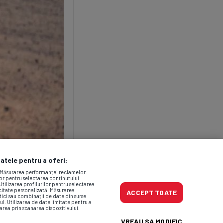
datele pentru a oferi:
. Măsurarea performanței reclamelor.
lor pentru selectarea conținutului
Utilizarea profilurilor pentru selectarea
icitate personalizată. Măsurarea
ACCEPT TOATE
tici sau combinații de date din surse
ul. Utilizarea de date limitate pentru a
area prin scanarea dispozitivului.
VREAU SA MODIFIC