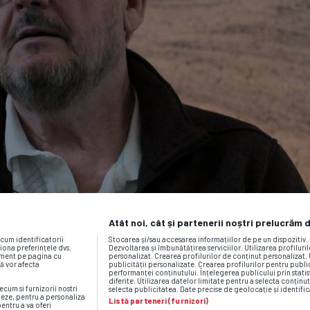
Atât noi, cât și partenerii noștri prelucrăm 
ecum identificatorii
Stocarea și/sau accesarea informațiilor de pe un dispozitiv
iona preferințele dvs.
Dezvoltarea și îmbunătățirea serviciilor. Utilizarea profiluri
moment pe pagina cu
personalizat. Crearea profilurilor de conținut personalizat. 
vă vor afecta
publicității personalizate. Crearea profilurilor pentru publ
performanței conținutului. Înțelegerea publicului prin statis
diferite. Utilizarea datelor limitate pentru a selecta conținut
ecum si furnizorii nostri
selecta publicitatea. Date precise de geolocație și identific
neze, pentru a personaliza
Listă parteneri (furnizori)
pentru a va oferi