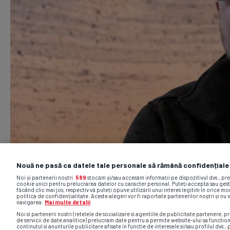
Nouă ne pasă ca datele tale personale să rămână confidențiale
Noi și partenerii noștri
589
stocăm și/sau accesăm informații pe dispozitivul dvs., pr
cookie unici pentru prelucrarea datelor cu caracter personal. Puteți accepta sau gest
făcând clic mai jos, respectiv vă puteți opune utilizării unui interes legitim în orice 
politica de confidențialitate. Aceste alegeri vor fi raportate partenerilor noștri și nu 
navigarea.
Mai multe detalii
Noi si partenerii nostri (retelele de socializare si agentiile de publicitate partenere, pr
de servicii de date analitice) prelucram date pentru a permite website-ului sa functio
continutul si anunturile publicitare afisate in functie de interesele si/sau profilul dvs., 