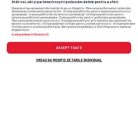
Atât noi, cât și partenerii noștri prelucrăm datele pentru a oferi:
Stocarea și/sau accesarea informațiilor de pe un dispozitiv. Măsurarea performanței reclamelor.
Dezvoltarea și îmbunătățirea serviciilor. Utilizarea profilurilor pentru selectarea conținutului
personalizat. Crearea profilurilor de conținut personalizat. Utilizarea profilurilor pentru
selectarea publicității personalizate. Crearea profilurilor pentru publicitate personalizată.
Măsurarea performanței conținutului. Înțelegerea publicului prin statistici sau combinații de
date din surse diferite. Utilizarea datelor limitate pentru a selecta conținutul. Utilizarea de date
limitate pentru a selecta publicitatea. Date precise de geolocație și identificarea prin scanarea
dispozitivului.
Listă parteneri (furnizori)
ACCEPT TOATE
VREAU SA MODIFIC SETARILE INDIVIDUAL