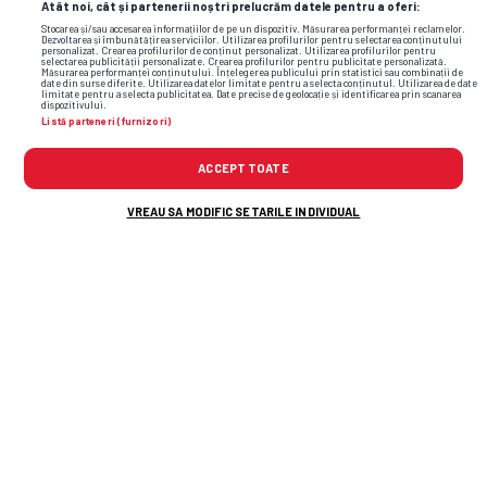
Atât noi, cât și partenerii noștri prelucrăm datele pentru a oferi:
Stocarea și/sau accesarea informațiilor de pe un dispozitiv. Măsurarea performanței reclamelor.
Dezvoltarea și îmbunătățirea serviciilor. Utilizarea profilurilor pentru selectarea conținutului
personalizat. Crearea profilurilor de conținut personalizat. Utilizarea profilurilor pentru
selectarea publicității personalizate. Crearea profilurilor pentru publicitate personalizată.
Măsurarea performanței conținutului. Înțelegerea publicului prin statistici sau combinații de
date din surse diferite. Utilizarea datelor limitate pentru a selecta conținutul. Utilizarea de date
limitate pentru a selecta publicitatea. Date precise de geolocație și identificarea prin scanarea
dispozitivului.
Listă parteneri (furnizori)
ACCEPT TOATE
VREAU SA MODIFIC SETARILE INDIVIDUAL