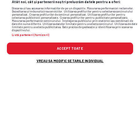
Atât noi, cât și partenerii noștri prelucrăm datele pentru a oferi:
Stocarea și/sau accesarea informațiilor de pe un dispozitiv. Măsurarea performanței reclamelor.
Dezvoltarea și îmbunătățirea serviciilor. Utilizarea profilurilor pentru selectarea conținutului
personalizat. Crearea profilurilor de conținut personalizat. Utilizarea profilurilor pentru
selectarea publicității personalizate. Crearea profilurilor pentru publicitate personalizată.
Măsurarea performanței conținutului. Înțelegerea publicului prin statistici sau combinații de
date din surse diferite. Utilizarea datelor limitate pentru a selecta conținutul. Utilizarea de date
limitate pentru a selecta publicitatea. Date precise de geolocație și identificarea prin scanarea
dispozitivului.
Listă parteneri (furnizori)
ACCEPT TOATE
VREAU SA MODIFIC SETARILE INDIVIDUAL