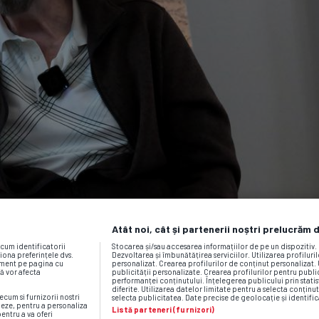
Atât noi, cât și partenerii noștri prelucrăm 
ecum identificatorii
Stocarea și/sau accesarea informațiilor de pe un dispozitiv
iona preferințele dvs.
Dezvoltarea și îmbunătățirea serviciilor. Utilizarea profiluri
moment pe pagina cu
personalizat. Crearea profilurilor de conținut personalizat. 
vă vor afecta
publicității personalizate. Crearea profilurilor pentru publ
performanței conținutului. Înțelegerea publicului prin statis
diferite. Utilizarea datelor limitate pentru a selecta conținut
ecum si furnizorii nostri
selecta publicitatea. Date precise de geolocație și identific
neze, pentru a personaliza
Listă parteneri (furnizori)
pentru a va oferi