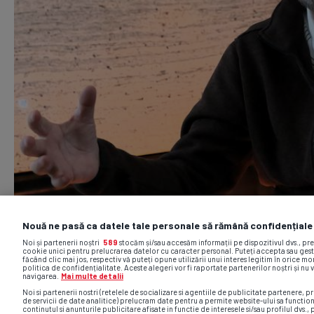
Nouă ne pasă ca datele tale personale să rămână confidențiale
Noi și partenerii noștri
589
stocăm și/sau accesăm informații pe dispozitivul dvs., pr
cookie unici pentru prelucrarea datelor cu caracter personal. Puteți accepta sau gest
făcând clic mai jos, respectiv vă puteți opune utilizării unui interes legitim în orice 
politica de confidențialitate. Aceste alegeri vor fi raportate partenerilor noștri și nu 
navigarea.
Mai multe detalii
Noi si partenerii nostri (retelele de socializare si agentiile de publicitate partenere, pr
de servicii de date analitice) prelucram date pentru a permite website-ului sa functio
continutul si anunturile publicitare afisate in functie de interesele si/sau profilul dvs., 