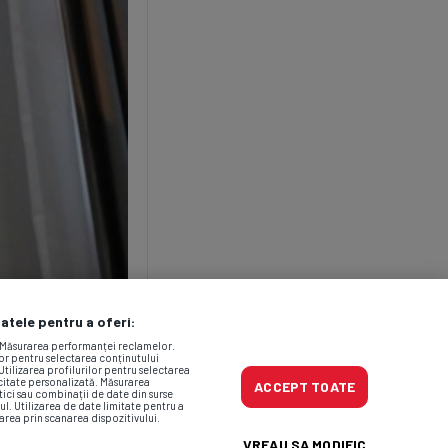
datele pentru a oferi:
. Măsurarea performanței reclamelor.
lor pentru selectarea conținutului
Utilizarea profilurilor pentru selectarea
icitate personalizată. Măsurarea
ACCEPT TOATE
tici sau combinații de date din surse
ul. Utilizarea de date limitate pentru a
area prin scanarea dispozitivului.
VREAU SA MODIFIC