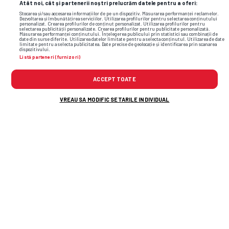
Atât noi, cât și partenerii noștri prelucrăm datele pentru a oferi:
Stocarea și/sau accesarea informațiilor de pe un dispozitiv. Măsurarea performanței reclamelor.
Dezvoltarea și îmbunătățirea serviciilor. Utilizarea profilurilor pentru selectarea conținutului
personalizat. Crearea profilurilor de conținut personalizat. Utilizarea profilurilor pentru
selectarea publicității personalizate. Crearea profilurilor pentru publicitate personalizată.
Măsurarea performanței conținutului. Înțelegerea publicului prin statistici sau combinații de
date din surse diferite. Utilizarea datelor limitate pentru a selecta conținutul. Utilizarea de date
limitate pentru a selecta publicitatea. Date precise de geolocație și identificarea prin scanarea
dispozitivului.
Listă parteneri (furnizori)
ACCEPT TOATE
VREAU SA MODIFIC SETARILE INDIVIDUAL