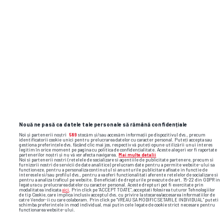
Nouă ne pasă ca datele tale personale să rămână confidențiale
Noi și partenerii noștri
589
stocăm și/sau accesăm informații pe dispozitivul dvs., precum
identificatorii cookie unici pentru prelucrarea datelor cu caracter personal. Puteți accepta sau
gestiona preferințele dvs. făcând clic mai jos, respectiv vă puteți opune utilizării unui interes
legitim în orice moment pe pagina cu politica de confidențialitate. Aceste alegeri vor fi raportate
partenerilor noștri și nu vă vor afecta navigarea.
Mai multe detalii
Noi si partenerii nostri (retelele de socializare si agentiile de publicitate partenere, precum si
furnizorii nostri de servicii de date analitice) prelucram date pentru a permite website-ului sa
functioneze, pentru a personaliza continutul si anunturile publicitare afisate in functie de
interesele si/sau profilul dvs., pentru a va oferi functionalitati aferente retelelor de socializare si
pentru a analiza traficul pe website. Beneficiati de drepturile prevazute de art. 15-22 din GDPR in
legatura cu prelucrarea datelor cu caracter personal. Aceste drepturi pot fi exercitate prin
Foto
24
/31
modalitatea indicata
aici
. Prin click pe “ACCEPT TOATE”, acceptati folosirea tuturor Tehnologiilor
de tip Cookie, care implica inclusiv acceptul dvs. cu privire la stocarea/accesarea informatiilor de
catre Vendor-ii cu care colaboram. Prin click pe “VREAU SA MODIFIC SETARILE INDIVIDUAL” puteti
schimba preferintele in mod individual, mai putin cele legate de cookie strict necesare pentru
functionarea website-ului.