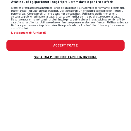
Atât noi, cât și partenerii noștri prelucrăm datele pentru a oferi:
Stocarea și/sau accesarea informațiilor de pe un dispozitiv. Măsurarea performanței reclamelor.
Dezvoltarea și îmbunătățirea serviciilor. Utilizarea profilurilor pentru selectarea conținutului
personalizat. Crearea profilurilor de conținut personalizat. Utilizarea profilurilor pentru
selectarea publicității personalizate. Crearea profilurilor pentru publicitate personalizată.
Măsurarea performanței conținutului. Înțelegerea publicului prin statistici sau combinații de
date din surse diferite. Utilizarea datelor limitate pentru a selecta conținutul. Utilizarea de date
limitate pentru a selecta publicitatea. Date precise de geolocație și identificarea prin scanarea
dispozitivului.
Listă parteneri (furnizori)
ACCEPT TOATE
VREAU SA MODIFIC SETARILE INDIVIDUAL