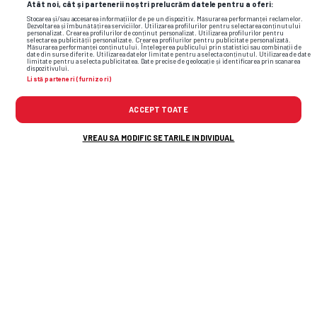
Atât noi, cât și partenerii noștri prelucrăm datele pentru a oferi:
Stocarea și/sau accesarea informațiilor de pe un dispozitiv. Măsurarea performanței reclamelor.
Dezvoltarea și îmbunătățirea serviciilor. Utilizarea profilurilor pentru selectarea conținutului
personalizat. Crearea profilurilor de conținut personalizat. Utilizarea profilurilor pentru
selectarea publicității personalizate. Crearea profilurilor pentru publicitate personalizată.
Măsurarea performanței conținutului. Înțelegerea publicului prin statistici sau combinații de
date din surse diferite. Utilizarea datelor limitate pentru a selecta conținutul. Utilizarea de date
limitate pentru a selecta publicitatea. Date precise de geolocație și identificarea prin scanarea
dispozitivului.
Listă parteneri (furnizori)
ACCEPT TOATE
VREAU SA MODIFIC SETARILE INDIVIDUAL