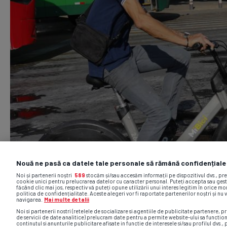
Nouă ne pasă ca datele tale personale să rămână confidențiale
Noi și partenerii noștri
589
stocăm și/sau accesăm informații pe dispozitivul dvs., pr
cookie unici pentru prelucrarea datelor cu caracter personal. Puteți accepta sau gest
făcând clic mai jos, respectiv vă puteți opune utilizării unui interes legitim în orice 
politica de confidențialitate. Aceste alegeri vor fi raportate partenerilor noștri și nu 
navigarea.
Mai multe detalii
Noi si partenerii nostri (retelele de socializare si agentiile de publicitate partenere, pr
de servicii de date analitice) prelucram date pentru a permite website-ului sa functio
continutul si anunturile publicitare afisate in functie de interesele si/sau profilul dvs., 