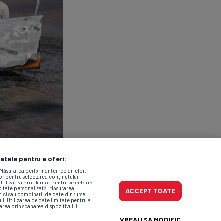
datele pentru a oferi:
. Măsurarea performanței reclamelor.
lor pentru selectarea conținutului
Utilizarea profilurilor pentru selectarea
icitate personalizată. Măsurarea
ACCEPT TOATE
tici sau combinații de date din surse
ul. Utilizarea de date limitate pentru a
area prin scanarea dispozitivului.
VREAU SA MODIFIC