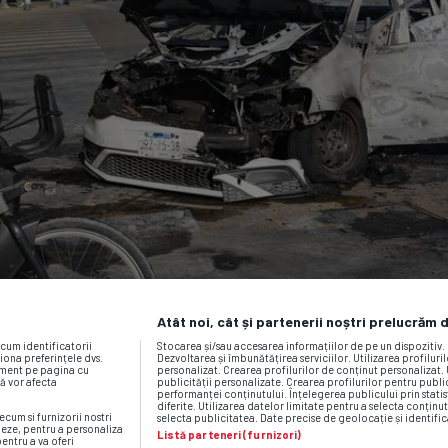
Atât noi, cât și partenerii noștri prelucrăm 
ecum identificatorii
Stocarea și/sau accesarea informațiilor de pe un dispozitiv
iona preferințele dvs.
Dezvoltarea și îmbunătățirea serviciilor. Utilizarea profiluri
moment pe pagina cu
personalizat. Crearea profilurilor de conținut personalizat. 
vă vor afecta
publicității personalizate. Crearea profilurilor pentru publ
performanței conținutului. Înțelegerea publicului prin statis
diferite. Utilizarea datelor limitate pentru a selecta conținut
ecum si furnizorii nostri
selecta publicitatea. Date precise de geolocație și identific
neze, pentru a personaliza
Listă parteneri (furnizori)
pentru a va oferi