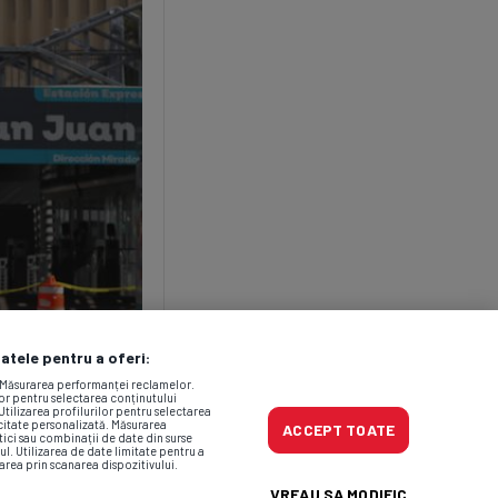
datele pentru a oferi:
. Măsurarea performanței reclamelor.
lor pentru selectarea conținutului
Utilizarea profilurilor pentru selectarea
icitate personalizată. Măsurarea
ACCEPT TOATE
tici sau combinații de date din surse
ul. Utilizarea de date limitate pentru a
area prin scanarea dispozitivului.
VREAU SA MODIFIC