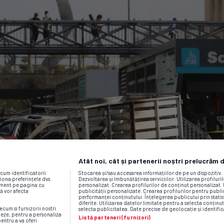
Atât noi, cât și partenerii noștri prelucrăm 
ecum identificatorii
Stocarea și/sau accesarea informațiilor de pe un dispozitiv
iona preferințele dvs.
Dezvoltarea și îmbunătățirea serviciilor. Utilizarea profiluri
moment pe pagina cu
personalizat. Crearea profilurilor de conținut personalizat. 
vă vor afecta
publicității personalizate. Crearea profilurilor pentru publ
performanței conținutului. Înțelegerea publicului prin statis
diferite. Utilizarea datelor limitate pentru a selecta conținut
ecum si furnizorii nostri
selecta publicitatea. Date precise de geolocație și identific
neze, pentru a personaliza
Listă parteneri (furnizori)
pentru a va oferi