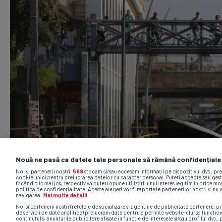
Nouă ne pasă ca datele tale personale să rămână confidențiale
Noi și partenerii noștri
589
stocăm și/sau accesăm informații pe dispozitivul dvs., pr
cookie unici pentru prelucrarea datelor cu caracter personal. Puteți accepta sau gest
făcând clic mai jos, respectiv vă puteți opune utilizării unui interes legitim în orice 
politica de confidențialitate. Aceste alegeri vor fi raportate partenerilor noștri și nu 
navigarea.
Mai multe detalii
Noi si partenerii nostri (retelele de socializare si agentiile de publicitate partenere, pr
de servicii de date analitice) prelucram date pentru a permite website-ului sa functio
continutul si anunturile publicitare afisate in functie de interesele si/sau profilul dvs., 