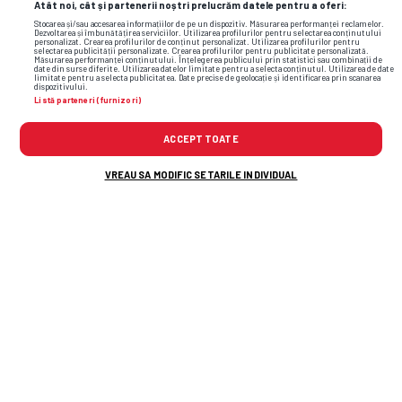
Atât noi, cât și partenerii noștri prelucrăm datele pentru a oferi:
Stocarea și/sau accesarea informațiilor de pe un dispozitiv. Măsurarea performanței reclamelor.
Dezvoltarea și îmbunătățirea serviciilor. Utilizarea profilurilor pentru selectarea conținutului
personalizat. Crearea profilurilor de conținut personalizat. Utilizarea profilurilor pentru
selectarea publicității personalizate. Crearea profilurilor pentru publicitate personalizată.
Măsurarea performanței conținutului. Înțelegerea publicului prin statistici sau combinații de
date din surse diferite. Utilizarea datelor limitate pentru a selecta conținutul. Utilizarea de date
limitate pentru a selecta publicitatea. Date precise de geolocație și identificarea prin scanarea
dispozitivului.
Listă parteneri (furnizori)
ACCEPT TOATE
VREAU SA MODIFIC SETARILE INDIVIDUAL