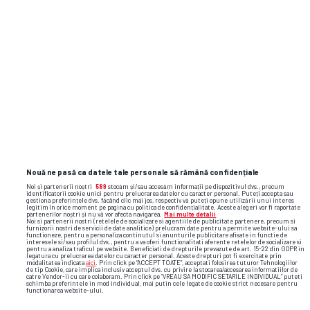
Nouă ne pasă ca datele tale personale să rămână confidențiale
Noi și partenerii noștri
589
stocăm și/sau accesăm informații pe dispozitivul dvs., precum
identificatorii cookie unici pentru prelucrarea datelor cu caracter personal. Puteți accepta sau
gestiona preferințele dvs. făcând clic mai jos, respectiv vă puteți opune utilizării unui interes
legitim în orice moment pe pagina cu politica de confidențialitate. Aceste alegeri vor fi raportate
partenerilor noștri și nu vă vor afecta navigarea.
Mai multe detalii
Noi si partenerii nostri (retelele de socializare si agentiile de publicitate partenere, precum si
furnizorii nostri de servicii de date analitice) prelucram date pentru a permite website-ului sa
functioneze, pentru a personaliza continutul si anunturile publicitare afisate in functie de
interesele si/sau profilul dvs., pentru a va oferi functionalitati aferente retelelor de socializare si
pentru a analiza traficul pe website. Beneficiati de drepturile prevazute de art. 15-22 din GDPR in
legatura cu prelucrarea datelor cu caracter personal. Aceste drepturi pot fi exercitate prin
Foto
14
/31
modalitatea indicata
aici
. Prin click pe “ACCEPT TOATE”, acceptati folosirea tuturor Tehnologiilor
de tip Cookie, care implica inclusiv acceptul dvs. cu privire la stocarea/accesarea informatiilor de
catre Vendor-ii cu care colaboram. Prin click pe “VREAU SA MODIFIC SETARILE INDIVIDUAL” puteti
schimba preferintele in mod individual, mai putin cele legate de cookie strict necesare pentru
functionarea website-ului.