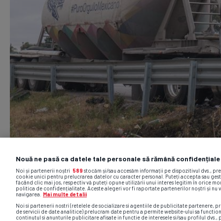
Nouă ne pasă ca datele tale personale să rămână confidențiale
Noi și partenerii noștri
589
stocăm și/sau accesăm informații pe dispozitivul dvs., pr
cookie unici pentru prelucrarea datelor cu caracter personal. Puteți accepta sau gest
făcând clic mai jos, respectiv vă puteți opune utilizării unui interes legitim în orice 
politica de confidențialitate. Aceste alegeri vor fi raportate partenerilor noștri și nu 
navigarea.
Mai multe detalii
Noi si partenerii nostri (retelele de socializare si agentiile de publicitate partenere, pr
de servicii de date analitice) prelucram date pentru a permite website-ului sa functio
continutul si anunturile publicitare afisate in functie de interesele si/sau profilul dvs., 