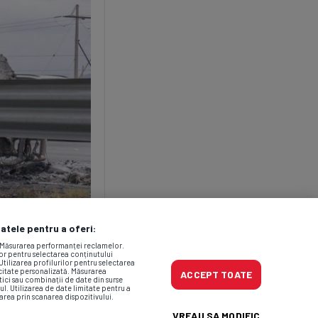
datele pentru a oferi:
. Măsurarea performanței reclamelor.
lor pentru selectarea conținutului
Utilizarea profilurilor pentru selectarea
icitate personalizată. Măsurarea
ACCEPT TOATE
tici sau combinații de date din surse
ul. Utilizarea de date limitate pentru a
area prin scanarea dispozitivului.
VREAU SA MODIFIC