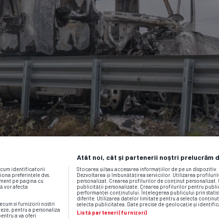
Atât noi, cât și partenerii noștri prelucrăm 
ecum identificatorii
Stocarea și/sau accesarea informațiilor de pe un dispozitiv
iona preferințele dvs.
Dezvoltarea și îmbunătățirea serviciilor. Utilizarea profiluri
moment pe pagina cu
personalizat. Crearea profilurilor de conținut personalizat. 
vă vor afecta
publicității personalizate. Crearea profilurilor pentru publ
performanței conținutului. Înțelegerea publicului prin statis
diferite. Utilizarea datelor limitate pentru a selecta conținut
ecum si furnizorii nostri
selecta publicitatea. Date precise de geolocație și identific
neze, pentru a personaliza
Listă parteneri (furnizori)
pentru a va oferi