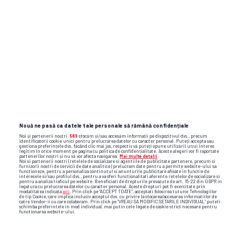
Nouă ne pasă ca datele tale personale să rămână confidențiale
Noi și partenerii noștri
589
stocăm și/sau accesăm informații pe dispozitivul dvs., precum
identificatorii cookie unici pentru prelucrarea datelor cu caracter personal. Puteți accepta sau
gestiona preferințele dvs. făcând clic mai jos, respectiv vă puteți opune utilizării unui interes
legitim în orice moment pe pagina cu politica de confidențialitate. Aceste alegeri vor fi raportate
partenerilor noștri și nu vă vor afecta navigarea.
Mai multe detalii
Noi si partenerii nostri (retelele de socializare si agentiile de publicitate partenere, precum si
furnizorii nostri de servicii de date analitice) prelucram date pentru a permite website-ului sa
functioneze, pentru a personaliza continutul si anunturile publicitare afisate in functie de
Foto
9
/31
: Necaxa și Querétaro, meci oprit în Mexic
interesele si/sau profilul dvs., pentru a va oferi functionalitati aferente retelelor de socializare si
pentru a analiza traficul pe website. Beneficiati de drepturile prevazute de art. 15-22 din GDPR in
legatura cu prelucrarea datelor cu caracter personal. Aceste drepturi pot fi exercitate prin
modalitatea indicata
aici
. Prin click pe “ACCEPT TOATE”, acceptati folosirea tuturor Tehnologiilor
de tip Cookie, care implica inclusiv acceptul dvs. cu privire la stocarea/accesarea informatiilor de
catre Vendor-ii cu care colaboram. Prin click pe “VREAU SA MODIFIC SETARILE INDIVIDUAL” puteti
schimba preferintele in mod individual, mai putin cele legate de cookie strict necesare pentru
functionarea website-ului.