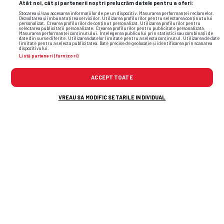
Atât noi, cât și partenerii noștri prelucrăm datele pentru a oferi:
Stocarea și/sau accesarea informațiilor de pe un dispozitiv. Măsurarea performanței reclamelor.
Dezvoltarea și îmbunătățirea serviciilor. Utilizarea profilurilor pentru selectarea conținutului
personalizat. Crearea profilurilor de conținut personalizat. Utilizarea profilurilor pentru
selectarea publicității personalizate. Crearea profilurilor pentru publicitate personalizată.
Măsurarea performanței conținutului. Înțelegerea publicului prin statistici sau combinații de
date din surse diferite. Utilizarea datelor limitate pentru a selecta conținutul. Utilizarea de date
limitate pentru a selecta publicitatea. Date precise de geolocație și identificarea prin scanarea
dispozitivului.
Listă parteneri (furnizori)
ACCEPT TOATE
VREAU SA MODIFIC SETARILE INDIVIDUAL