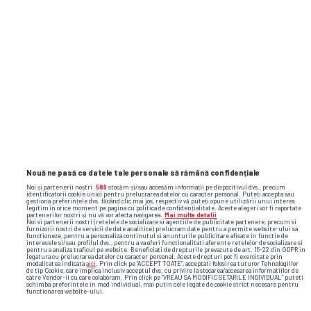
Nouă ne pasă ca datele tale personale să rămână confidențiale
Noi și partenerii noștri
589
stocăm și/sau accesăm informații pe dispozitivul dvs., precum
identificatorii cookie unici pentru prelucrarea datelor cu caracter personal. Puteți accepta sau
gestiona preferințele dvs. făcând clic mai jos, respectiv vă puteți opune utilizării unui interes
legitim în orice moment pe pagina cu politica de confidențialitate. Aceste alegeri vor fi raportate
partenerilor noștri și nu vă vor afecta navigarea.
Mai multe detalii
Noi si partenerii nostri (retelele de socializare si agentiile de publicitate partenere, precum si
furnizorii nostri de servicii de date analitice) prelucram date pentru a permite website-ului sa
functioneze, pentru a personaliza continutul si anunturile publicitare afisate in functie de
interesele si/sau profilul dvs., pentru a va oferi functionalitati aferente retelelor de socializare si
pentru a analiza traficul pe website. Beneficiati de drepturile prevazute de art. 15-22 din GDPR in
Foto
29
/31
legatura cu prelucrarea datelor cu caracter personal. Aceste drepturi pot fi exercitate prin
modalitatea indicata
aici
. Prin click pe “ACCEPT TOATE”, acceptati folosirea tuturor Tehnologiilor
de tip Cookie, care implica inclusiv acceptul dvs. cu privire la stocarea/accesarea informatiilor de
catre Vendor-ii cu care colaboram. Prin click pe “VREAU SA MODIFIC SETARILE INDIVIDUAL” puteti
schimba preferintele in mod individual, mai putin cele legate de cookie strict necesare pentru
functionarea website-ului.