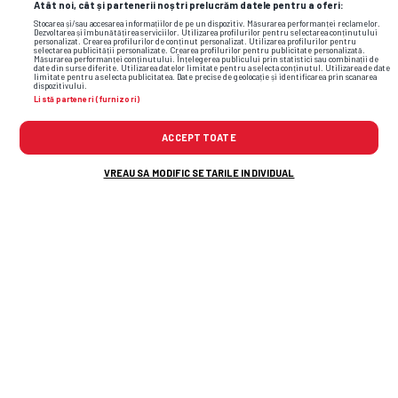
Atât noi, cât și partenerii noștri prelucrăm datele pentru a oferi:
Stocarea și/sau accesarea informațiilor de pe un dispozitiv. Măsurarea performanței reclamelor.
Dezvoltarea și îmbunătățirea serviciilor. Utilizarea profilurilor pentru selectarea conținutului
personalizat. Crearea profilurilor de conținut personalizat. Utilizarea profilurilor pentru
selectarea publicității personalizate. Crearea profilurilor pentru publicitate personalizată.
Măsurarea performanței conținutului. Înțelegerea publicului prin statistici sau combinații de
date din surse diferite. Utilizarea datelor limitate pentru a selecta conținutul. Utilizarea de date
limitate pentru a selecta publicitatea. Date precise de geolocație și identificarea prin scanarea
dispozitivului.
Listă parteneri (furnizori)
ACCEPT TOATE
VREAU SA MODIFIC SETARILE INDIVIDUAL