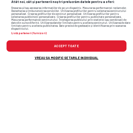
Atât noi, cât și partenerii noștri prelucrăm datele pentru a oferi:
Stocarea și/sau accesarea informațiilor de pe un dispozitiv. Măsurarea performanței reclamelor.
Dezvoltarea și îmbunătățirea serviciilor. Utilizarea profilurilor pentru selectarea conținutului
personalizat. Crearea profilurilor de conținut personalizat. Utilizarea profilurilor pentru
selectarea publicității personalizate. Crearea profilurilor pentru publicitate personalizată.
Măsurarea performanței conținutului. Înțelegerea publicului prin statistici sau combinații de
date din surse diferite. Utilizarea datelor limitate pentru a selecta conținutul. Utilizarea de date
limitate pentru a selecta publicitatea. Date precise de geolocație și identificarea prin scanarea
dispozitivului.
Listă parteneri (furnizori)
ACCEPT TOATE
VREAU SA MODIFIC SETARILE INDIVIDUAL