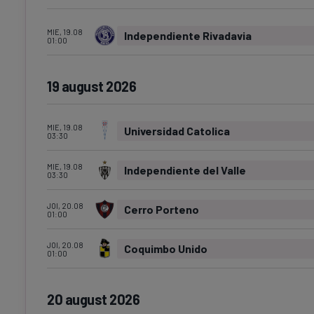
MIE, 19.08
Independiente Rivadavia
01:00
19 august 2026
MIE, 19.08
Universidad Catolica
03:30
MIE, 19.08
Independiente del Valle
03:30
JOI, 20.08
Cerro Porteno
01:00
JOI, 20.08
Coquimbo Unido
01:00
20 august 2026