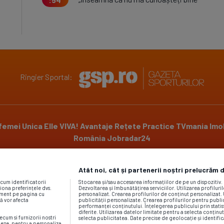
Ringier Sportal:
 femei
Unica
Elle
VIVA!
Avantaje
Rețete Practice
TVmania
Imob
România
Jobradar24
Atât noi, cât și partenerii noștri prelucrăm 
Powered by
ecum identificatorii
Stocarea și/sau accesarea informațiilor de pe un dispozitiv
iona preferințele dvs.
Dezvoltarea și îmbunătățirea serviciilor. Utilizarea profiluri
moment pe pagina cu
personalizat. Crearea profilurilor de conținut personalizat. 
vă vor afecta
publicității personalizate. Crearea profilurilor pentru publ
performanței conținutului. Înțelegerea publicului prin statis
diferite. Utilizarea datelor limitate pentru a selecta conținut
ecum si furnizorii nostri
selecta publicitatea. Date precise de geolocație și identific
neze, pentru a personaliza