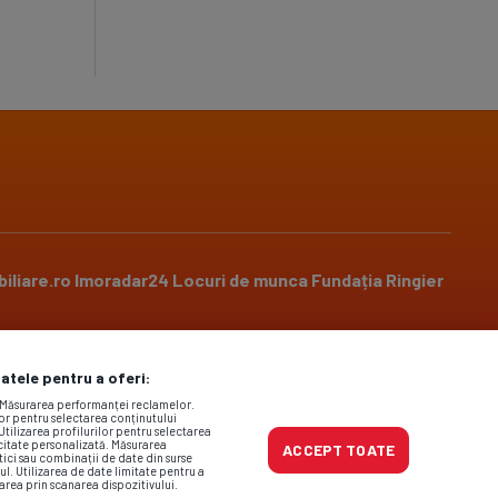
iliare.ro
Imoradar24
Locuri de munca
Fundația Ringier
datele pentru a oferi:
Social media
. Măsurarea performanței reclamelor.
lor pentru selectarea conținutului
Utilizarea profilurilor pentru selectarea
icitate personalizată. Măsurarea
ACCEPT TOATE
tici sau combinații de date din surse
ul. Utilizarea de date limitate pentru a
area prin scanarea dispozitivului.