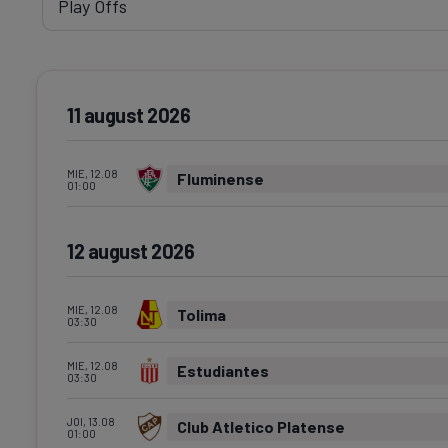
11 august 2026
MIE, 12.08
Fluminense
01:00
12 august 2026
MIE, 12.08
Tolima
03:30
MIE, 12.08
Estudiantes
03:30
JOI, 13.08
Club Atletico Platense
01:00