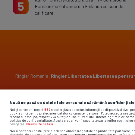
5
României se întoarce din Finlanda cu scor de
calificare
Ringier România:
Ringier
Libertatea
Libertatea pentru
Pariază responsabil! Decizia ONJN nr. 2304/29.10.2018.
Nouă ne pasă ca datele tale personale să rămână confidențiale
Jocurile de noroc sunt interzise minorilor.
Noi și partenerii noștri
589
stocăm și/sau accesăm informații pe dispozitivul dvs., pr
cookie unici pentru prelucrarea datelor cu caracter personal. Puteți accepta sau gest
făcând clic mai jos, respectiv vă puteți opune utilizării unui interes legitim în orice 
politica de confidențialitate. Aceste alegeri vor fi raportate partenerilor noștri și nu 
navigarea.
Mai multe detalii
Noi si partenerii nostri (retelele de socializare si agentiile de publicitate partenere, pr
de servicii de date analitice) prelucram date pentru a permite website-ului sa functio