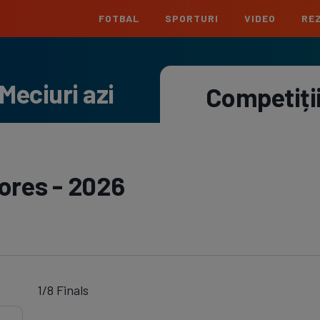
FOTBAL
SPORTURI
VIDEO
REZ
România
Interna
Meciuri azi
Superliga
Cham
Competiți
Echipe
Meciuri
Clasament
Echipe
Liga 2
Euro
Echipe
Meciuri
Clasament
Echipe
Cupa României
Conf
ores - 2026
Echipe
Meciuri
Echipe
La L
Echipe
Prem
Echipe
1/8 Finals
Bund
Echipe