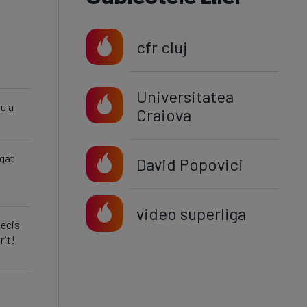
cfr cluj
Universitatea
nu a
Craiova
egat
David Popovici
video superliga
decis
rit!