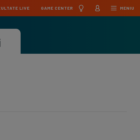
ULTATE LIVE
GAME CENTER
MENIU
țional
Echipa Națională
pions League
Echipa Națională
i
Meciuri
Clasament
Program
Jucători
pa League
U21
Meciuri
Clasament
Program
Jucători
erence League
Meciuri
Clasament
iga
Meciuri
Clasament
ier League
Meciuri
Clasament
esliga
Meciuri
Clasament