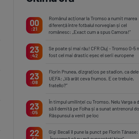
Românul acționar la Tromso a numit marea
00
diferență între fotbalul norvegian și cel
21
românesc: „Exact cum a spus Camora!”
23
Se poate și mai rău! CFR Cluj - Tromso 0-5 
fost cel mai drastic eșec el serii europene
42
Florin Prunea, dizgrațios pe stadion, ca del
23
UEFA: „Vă arăt ceva frumos. E ce trebuie,
08
fratello?”
În timpul umilinței cu Tromso, Nelu Varga a 
23
să îl demită pe Folha și a sunat antrenorul do
05
Răspunsul a venit pe loc
22
Gigi Becali îl pune la punct pe Florin Tănase:
„Înseamnă că nu mă cunoașteți bine”
54