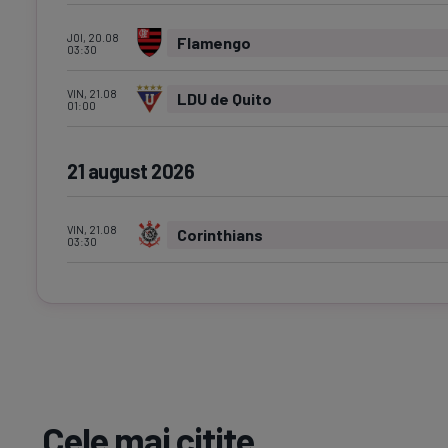
JOI, 20.08
Flamengo
03:30
VIN, 21.08
LDU de Quito
01:00
21 august 2026
VIN, 21.08
Corinthians
03:30
Cele mai citite