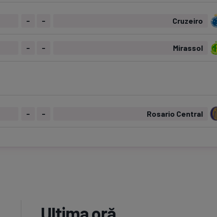
-
-
Cruzeiro
-
-
Mirassol
-
-
Rosario Central
Ultima oră