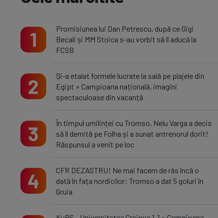
Promisiunea lui Dan Petrescu, după ce Gigi
1
Becali și MM Stoica s-au vorbit să îl aducă la
FCSB
Și-a etalat formele lucrate la sală pe plajele din
2
Egipt » Campioana națională, imagini
spectaculoase din vacanță
În timpul umilinței cu Tromso, Nelu Varga a decis
3
să îl demită pe Folha și a sunat antrenorul dorit!
Răspunsul a venit pe loc
CFR DEZASTRU! Ne mai facem de râs încă o
4
dată în fața nordicilor: Tromso a dat 5 goluri în
Gruia
KuPS - Universitatea Craiova 1-1 » Campioana