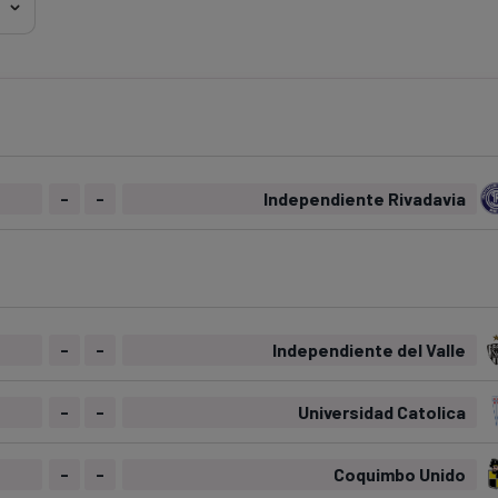
Seri
Echipe
Program TV
Pariuri spor
-
-
Independiente Rivadavia
-
-
Independiente del Valle
-
-
Universidad Catolica
-
-
Coquimbo Unido