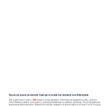
09 august 2026
Chindia
3
DUM,
09.08
Metaloglobus
1
16:30
ETAPA ANTERIOARĂ
ETAPA URMĂTOARE
Nouă ne pasă ca datele tale personale să rămână confidențiale
Noi și partenerii noștri
589
stocăm și/sau accesăm informații pe dispozitivul dvs., precum
identificatorii cookie unici pentru prelucrarea datelor cu caracter personal. Puteți accepta sau
gestiona preferințele dvs. făcând clic mai jos, respectiv vă puteți opune utilizării unui interes