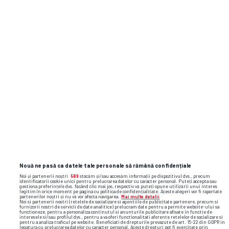
09 august 2026
Chindia
-
DUM,
09.08
Metaloglobus
-
16:30
ETAPA ANTERIOARĂ
ETAPA URMĂTOARE
Nouă ne pasă ca datele tale personale să rămână confidențiale
Noi și partenerii noștri
589
stocăm și/sau accesăm informații pe dispozitivul dvs., precum
identificatorii cookie unici pentru prelucrarea datelor cu caracter personal. Puteți accepta sau
gestiona preferințele dvs. făcând clic mai jos, respectiv vă puteți opune utilizării unui interes
legitim în orice moment pe pagina cu politica de confidențialitate. Aceste alegeri vor fi raportate
partenerilor noștri și nu vă vor afecta navigarea.
Mai multe detalii
Noi si partenerii nostri (retelele de socializare si agentiile de publicitate partenere, precum si
furnizorii nostri de servicii de date analitice) prelucram date pentru a permite website-ului sa
functioneze, pentru a personaliza continutul si anunturile publicitare afisate in functie de
interesele si/sau profilul dvs., pentru a va oferi functionalitati aferente retelelor de socializare si
pentru a analiza traficul pe website. Beneficiati de drepturile prevazute de art. 15-22 din GDPR in
legatura cu prelucrarea datelor cu caracter personal. Aceste drepturi pot fi exercitate prin