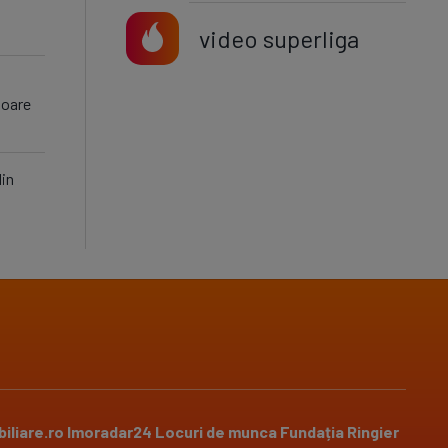
video superliga
toare
din
iliare.ro
Imoradar24
Locuri de munca
Fundația Ringier