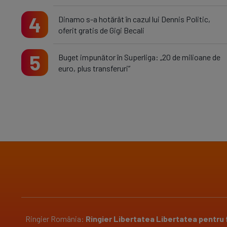
4
Dinamo s-a hotărât în cazul lui Dennis Politic,
oferit gratis de Gigi Becali
5
Buget impunător în Superliga: „20 de milioane de
euro, plus transferuri”
Ringier România:
Ringier
Libertatea
Libertatea pentru