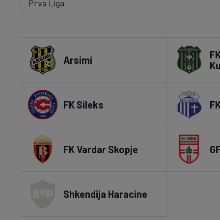
FK
Arsimi
K
FK Sileks
FK
FK Vardar Skopje
GF
Shkendija Haracine