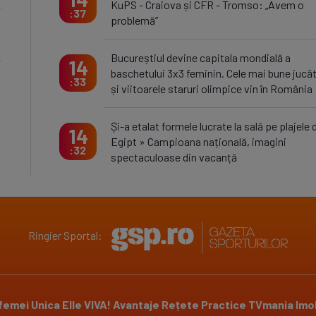
KuPS - Craiova și CFR - Tromso: „Avem o
37
problemă”
Bucureștiul devine capitala mondială a
14
baschetului 3x3 feminin. Cele mai bune jucă
33
și viitoarele staruri olimpice vin în România
Și-a etalat formele lucrate la sală pe plajele 
14
Egipt » Campioana națională, imagini
32
spectaculoase din vacanță
Ringier Sportal:
 femei
Unica
Elle
VIVA!
Avantaje
Rețete Practice
TVmania
Imob