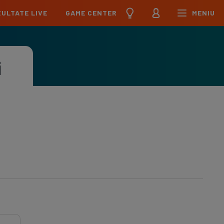
ULTATE LIVE
GAME CENTER
MENIU
țional
Echipa Națională
pions League
Echipa Națională
i
Meciuri
Clasament
Program
Jucători
pa League
U21
Meciuri
Clasament
Program
Jucători
erence League
Meciuri
Clasament
iga
Meciuri
Clasament
ier League
Meciuri
Clasament
esliga
Meciuri
Clasament