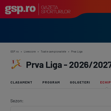
GSP.ro
»
Livescore
»
Toate campionatele
»
Prva Liga
Prva Liga - 2026/2027:
CLASAMENT
PROGRAM
GOLGETERI
ECHI
Sezon: