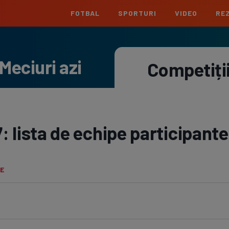
FOTBAL
SPORTURI
VIDEO
REZ
România
Interna
Meciuri azi
Superliga
Cham
Competiți
Echipe
Meciuri
Clasament
Echipe
Liga 2
Euro
Echipe
Meciuri
Clasament
Echipe
Cupa României
Conf
 lista de echipe participante
Echipe
Meciuri
Echipe
La L
Echipe
PE
Prem
Echipe
Bund
Echipe