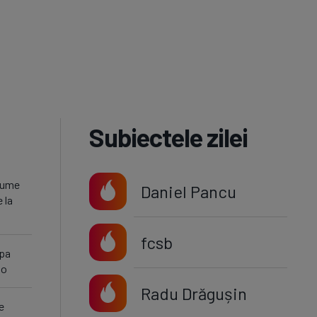
Subiectele zilei
 nume
Daniel Pancu
 la
fcsb
upa
mo
Radu Drăgușin
e