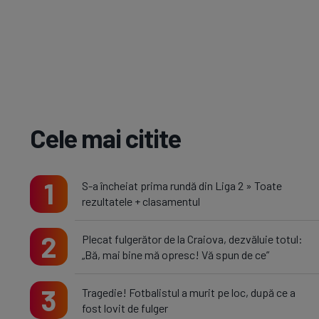
Cele mai citite
1
S-a încheiat prima rundă din Liga 2 » Toate
rezultatele + clasamentul
2
Plecat fulgerător de la Craiova, dezvăluie totul:
„Bă, mai bine mă opresc! Vă spun de ce”
3
Tragedie! Fotbalistul a murit pe loc, după ce a
fost lovit de fulger