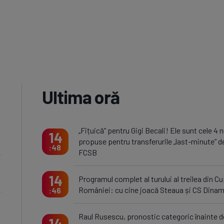
Ultima oră
„Fițuică” pentru Gigi Becali! Ele sunt cele 4
14
propuse pentru transferurile „last-minute” de
48
FCSB
14
Programul complet al turului al treilea din C
României: cu cine joacă Steaua și CS Dina
46
Raul Rusescu, pronostic categoric înainte d
14