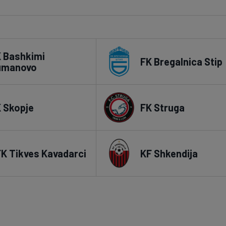
Seri
Echipe
 Bashkimi
FK Bregalnica Stip
umanovo
Program TV
Pariuri spor
 Skopje
FK Struga
K Tikves Kavadarci
KF Shkendija