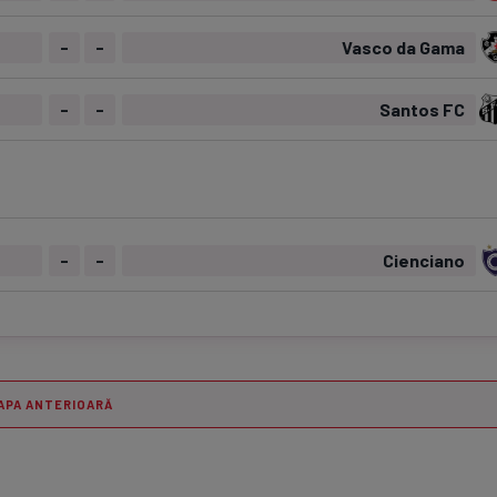
-
-
Vasco da Gama
-
-
Santos FC
-
-
Cienciano
APA ANTERIOARĂ