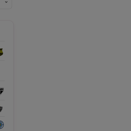
e A
Meciuri
Clasament
tive
Știri Video
Game Center