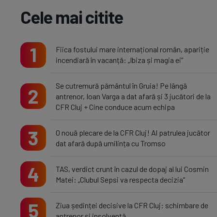
Cele mai citite
1
Fiica fostului mare internațional român, apariție
incendiară în vacanță: „Ibiza și magia ei”
Se cutremură pământul în Gruia! Pe lângă
2
antrenor, Ioan Varga a dat afară și 3 jucători de la
CFR Cluj + Cine conduce acum echipa
3
O nouă plecare de la CFR Cluj! Al patrulea jucător
dat afară după umilința cu Tromso
4
TAS, verdict crunt în cazul de dopaj al lui Cosmin
Matei: „Clubul Sepsi va respecta decizia”
5
Ziua ședinței decisive la CFR Cluj: schimbare de
antrenor și insolvență