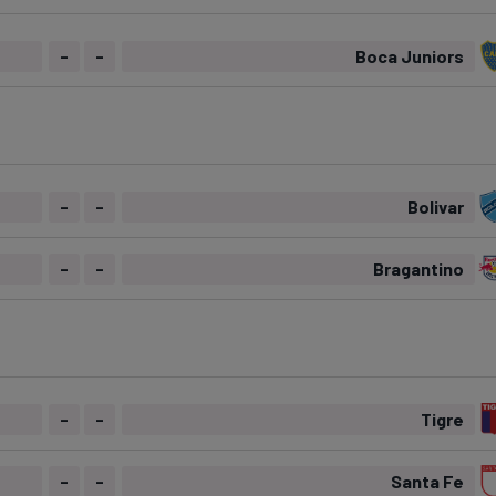
-
-
Boca Juniors
-
-
Bolivar
-
-
Bragantino
-
-
Tigre
-
-
Santa Fe