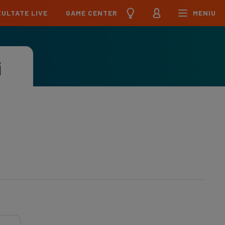
ULTATE LIVE
GAME CENTER
MENIU
țional
Echipa Națională
pions League
Echipa Națională
i
Meciuri
Clasament
Program
Jucători
pa League
U21
Meciuri
Clasament
Program
Jucători
erence League
Meciuri
Clasament
iga
Meciuri
Clasament
ier League
Meciuri
Clasament
esliga
Meciuri
Clasament