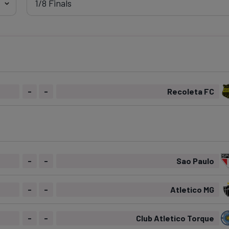
Seri
Echipe
Program TV
Pariuri spor
-
-
Recoleta FC
-
-
Sao Paulo
-
-
Atletico MG
-
-
Club Atletico Torque