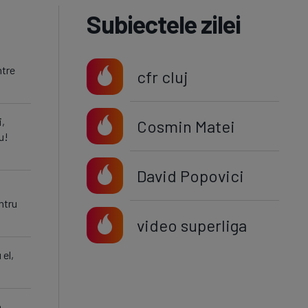
Subiectele zilei
ntre
cfr cluj
i,
Cosmin Matei
u!
David Popovici
ntru
video superliga
 el,
n