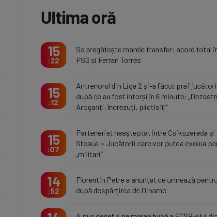
Ultima oră
15
Se pregătește marele transfer: acord total î
PSG și Ferran Torres
22
Antrenorul din Liga 2 și-a făcut praf jucători
15
după ce au fost întorși în 6 minute: „Dezastr
12
Aroganți, încrezuți, plictisiți”
Parteneriat neașteptat între Csikszereda și
15
Steaua » Jucătorii care vor putea evolua pe
07
„militari”
14
Florentin Petre a anunțat ce urmează pentru
după despărțirea de Dinamo
52
A pus degetul pe marea bubă a FCSB-ului di