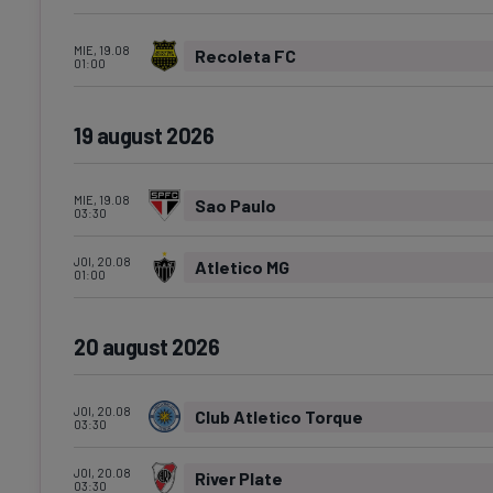
MIE, 19.08
Recoleta FC
01:00
19 august 2026
MIE, 19.08
Sao Paulo
03:30
JOI, 20.08
Atletico MG
01:00
20 august 2026
JOI, 20.08
Club Atletico Torque
03:30
JOI, 20.08
River Plate
03:30