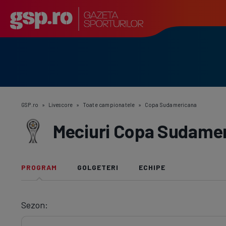
GSP.ro
»
Livescore
»
Toate campionatele
»
Copa Sudamericana
Meciuri Copa Sudamer
PROGRAM
GOLGETERI
ECHIPE
Sezon: