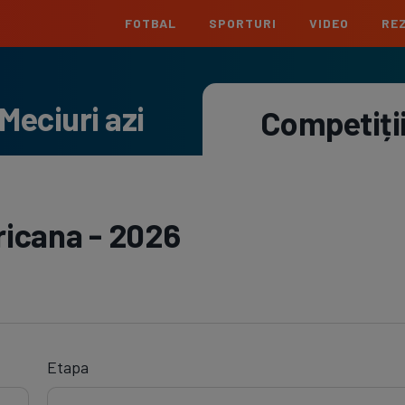
FOTBAL
SPORTURI
VIDEO
REZ
România
Interna
Meciuri azi
Superliga
Cham
Competiți
Echipe
Meciuri
Clasament
Echipe
Liga 2
Euro
Echipe
Meciuri
Clasament
Echipe
Cupa României
Conf
icana - 2026
Echipe
Meciuri
Echipe
La L
Echipe
Prem
Echipe
Etapa
Bund
Echipe