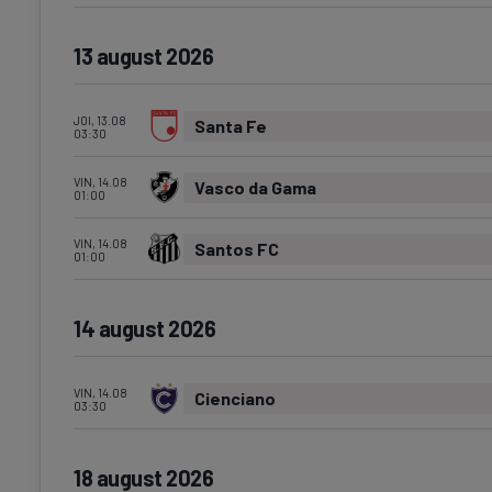
13 august 2026
JOI, 13.08
Santa Fe
03:30
VIN, 14.08
Vasco da Gama
01:00
VIN, 14.08
Santos FC
01:00
14 august 2026
VIN, 14.08
Cienciano
03:30
18 august 2026