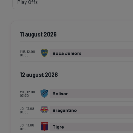
11 august 2026
MIE, 12.08
Boca Juniors
01:00
12 august 2026
MIE, 12.08
Bolivar
03:30
JOI, 13.08
Bragantino
01:00
JOI, 13.08
Tigre
01:00