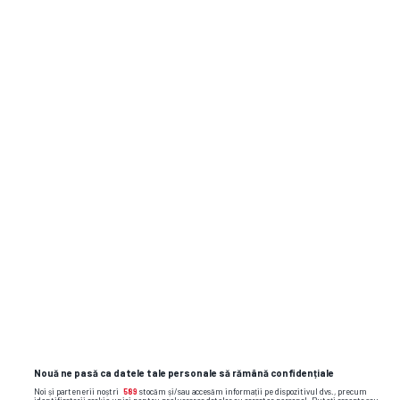
Mathias
6
-
1
0
Kristensen
10
7
Tor Erik Larsen
0
2
0
26
8
Simen Haram
0
11
0
4
Philip Sandvik
9
0
5
0
Aukland
45
Olafur
10
0
13
0
Gudmundsson
3
Marius
11
0
8
0
Andresen
2
Kristoffer
12
0
13
0
Nessoe
7
Kristoffer
13
0
10
0
Nouă ne pasă ca datele tale personale să rămână confidențiale
Klaesson
1
Noi și partenerii noștri
589
stocăm și/sau accesăm informații pe dispozitivul dvs., precum