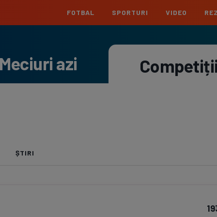
FOTBAL
SPORTURI
VIDEO
REZ
România
Interna
Meciuri azi
Superliga
Cham
Competiți
Echipe
Meciuri
Clasament
Echipe
Liga 2
Euro
Echipe
Meciuri
Clasament
Echipe
Cupa României
Conf
Echipe
Meciuri
Echipe
La L
ȘTIRI
Echipe
Prem
Echipe
Bund
19
Echipe