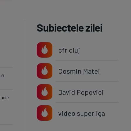
Subiectele zilei
cfr cluj
Cosmin Matei
 că
David Popovici
aniel
video superliga