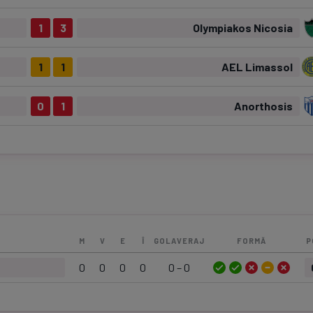
1
3
Olympiakos Nicosia
1
1
AEL Limassol
0
1
Anorthosis
M
V
E
Î
GOLAVERAJ
FORMĂ
P
0
0
0
0
0 – 0