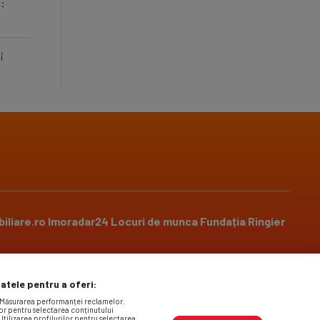
t:
i
iliare.ro
Imoradar24
Locuri de munca
Fundația Ringier
datele pentru a oferi:
Social media
. Măsurarea performanței reclamelor.
lor pentru selectarea conținutului
Utilizarea profilurilor pentru selectarea