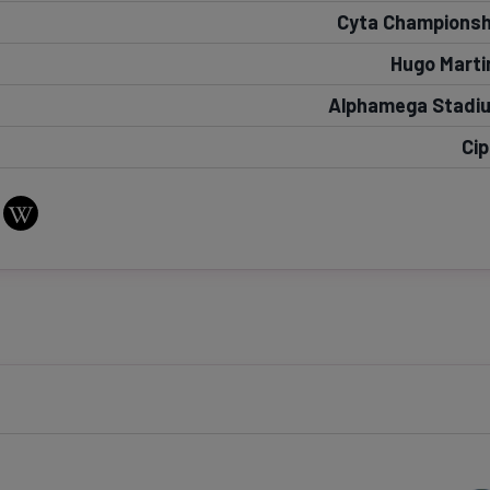
Cyta Championsh
Seri
Echipe
Hugo Marti
Alphamega Stadi
Cip
Program TV
Pariuri spor