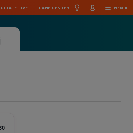
ULTATE LIVE
GAME CENTER
MENIU
țional
Echipa Națională
pions League
Echipa Națională
i
Meciuri
Clasament
Program
Jucători
pa League
U21
Meciuri
Clasament
Program
Jucători
erence League
Meciuri
Clasament
iga
Meciuri
Clasament
ier League
Meciuri
Clasament
esliga
30
Meciuri
Clasament