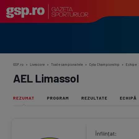
GSP.ro
»
Livescore
»
Toate campionatele
»
Cyta Championship
»
Echipe
AEL Limassol
REZUMAT
PROGRAM
REZULTATE
ECHIPĂ
Înființat