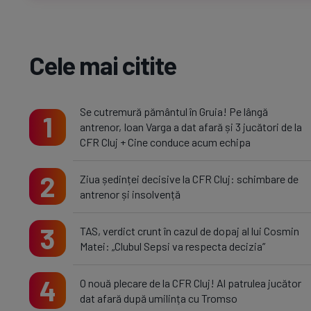
Cele mai citite
Se cutremură pământul în Gruia! Pe lângă
1
antrenor, Ioan Varga a dat afară și 3 jucători de la
CFR Cluj + Cine conduce acum echipa
2
Ziua ședinței decisive la CFR Cluj: schimbare de
antrenor și insolvență
3
TAS, verdict crunt în cazul de dopaj al lui Cosmin
Matei: „Clubul Sepsi va respecta decizia”
4
O nouă plecare de la CFR Cluj! Al patrulea jucător
dat afară după umilința cu Tromso