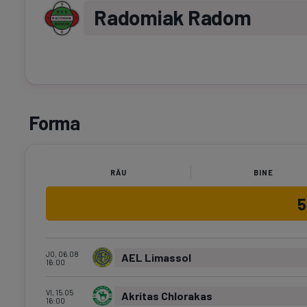
Radomiak Radom
Forma
RĂU
BINE
JO, 06.08
AEL Limassol
16:00
VI, 15.05
Akritas Chlorakas
16:00