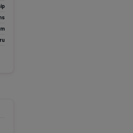
ip
e A
Meciuri
Clasament
ns
um
ru
tive
Știri Video
Game Center