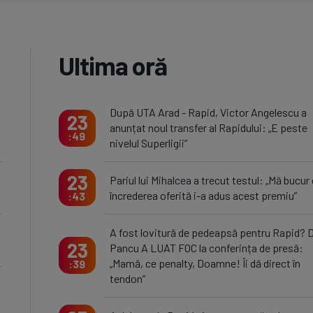
Ultima oră
După UTA Arad - Rapid, Victor Angelescu a
23
anunțat noul transfer al Rapidului: „E peste
49
nivelul Superligii”
23
Pariul lui Mihalcea a trecut testul: „Mă bucur
încrederea oferită i-a adus acest premiu”
43
A fost lovitură de pedeapsă pentru Rapid? D
23
Pancu A LUAT FOC la conferința de presă:
„Mamă, ce penalty, Doamne! Îi dă direct în
39
tendon”