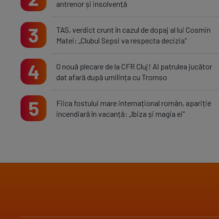
antrenor și insolvență
3
TAS, verdict crunt în cazul de dopaj al lui Cosmin
Matei: „Clubul Sepsi va respecta decizia”
4
O nouă plecare de la CFR Cluj! Al patrulea jucător
dat afară după umilința cu Tromso
5
Fiica fostului mare internațional român, apariție
incendiară în vacanță: „Ibiza și magia ei”