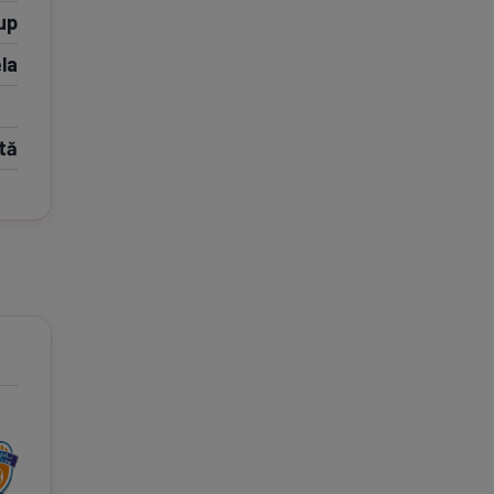
up
e A
Meciuri
Clasament
la
tă
tive
Știri Video
Game Center