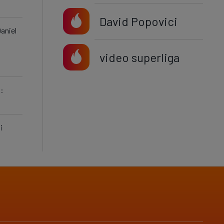
David Popovici
aniel
video superliga
t:
i