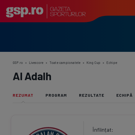
GSP.ro
»
Livescore
»
Toate campionatele
»
King Cup
»
Echipe
Al Adalh
REZUMAT
PROGRAM
REZULTATE
ECHIPĂ
Înființat