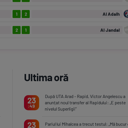
1
2
Al Adalh
2
1
Al Jandal
Ultima oră
După UTA Arad - Rapid, Victor Angelescu a
23
anunțat noul transfer al Rapidului: „E peste
49
nivelul Superligii”
23
Pariul lui Mihalcea a trecut testul: „Mă bucur