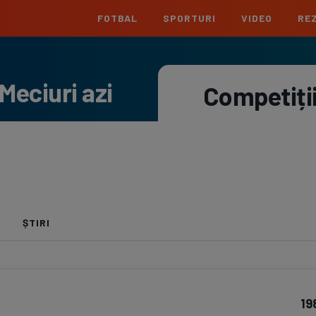
FOTBAL
SPORTURI
VIDEO
REZ
România
Interna
Meciuri azi
Superliga
Cham
Competiți
Echipe
Meciuri
Clasament
Echipe
Liga 2
Euro
Echipe
Meciuri
Clasament
Echipe
Cupa României
Conf
Echipe
Meciuri
Echipe
La L
ȘTIRI
Echipe
Prem
Echipe
Bund
19
Echipe