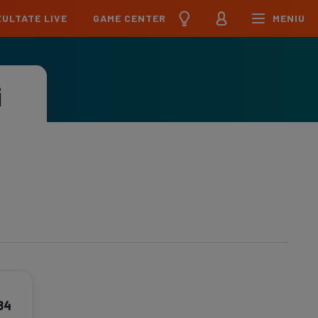
ULTATE LIVE
GAME CENTER
MENIU
țional
Echipa Națională
pions League
Echipa Națională
i
Meciuri
Clasament
Program
Jucători
pa League
U21
Meciuri
Clasament
Program
Jucători
erence League
Meciuri
Clasament
iga
Meciuri
Clasament
ier League
Meciuri
Clasament
esliga
84
Meciuri
Clasament