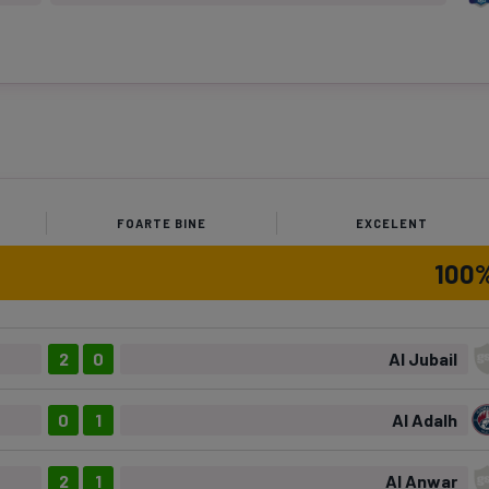
FOARTE BINE
EXCELENT
100
2
0
Al Jubail
0
1
Al Adalh
2
1
Al Anwar