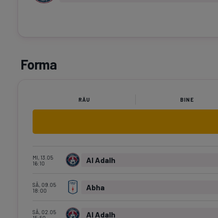
Forma
RĂU
BINE
MI, 13.05
Al Adalh
16:10
SÂ, 09.05
Abha
18:00
SÂ, 02.05
Al Adalh
15:50