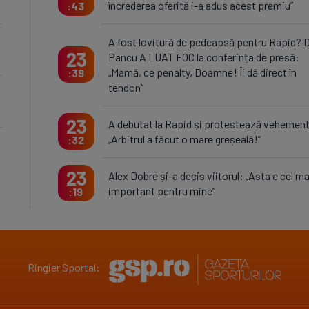
încrederea oferită i-a adus acest premiu”
43
A fost lovitură de pedeapsă pentru Rapid? D
23
Pancu A LUAT FOC la conferința de presă:
„Mamă, ce penalty, Doamne! Îi dă direct în
39
tendon”
23
A debutat la Rapid și protestează vehemen
„Arbitrul a făcut o mare greșeală!”
32
23
Alex Dobre și-a decis viitorul: „Asta e cel ma
important pentru mine”
19
Ringier Sportal: