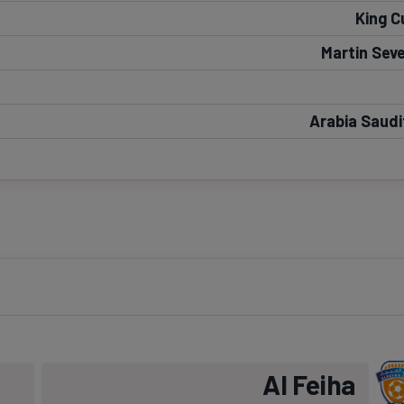
King C
Seri
Echipe
Martin Seve
Arabia Saudi
Program TV
Pariuri spor
Al Feiha