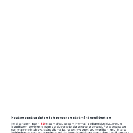
26.07
Austin FC
0
00:30
Austin FC
3
JO,
23.07
Seattle Sounders FC
1
01:30
Austin FC
0
VI, 03.07
20:00
Queretaro FC
1
St. Louis City
3
SÂ,
23.05
Austin FC
0
18:45
Nouă ne pasă ca datele tale personale să rămână confidențiale
Noi și partenerii noștri
589
stocăm și/sau accesăm informații pe dispozitivul dvs., precum
identificatorii cookie unici pentru prelucrarea datelor cu caracter personal. Puteți accepta sau
gestiona preferințele dvs. făcând clic mai jos, respectiv vă puteți opune utilizării unui interes
legitim în orice moment pe pagina cu politica de confidențialitate. Aceste alegeri vor fi raportate