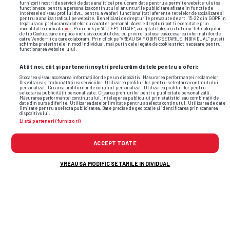
furnizorii nostri de servicii de date analitice) prelucram date pentru a permite website-ului sa
functioneze, pentru a personaliza continutul si anunturile publicitare afisate in functie de
interesele si/sau profilul dvs., pentru a va oferi functionalitati aferente retelelor de socializare si
pentru a analiza traficul pe website. Beneficiati de drepturile prevazute de art. 15-22 din GDPR in
legatura cu prelucrarea datelor cu caracter personal. Aceste drepturi pot fi exercitate prin
modalitatea indicata
aici
. Prin click pe “ACCEPT TOATE”, acceptati folosirea tuturor Tehnologiilor
de tip Cookie, care implica inclusiv acceptul dvs. cu privire la stocarea/accesarea informatiilor de
catre Vendor-ii cu care colaboram. Prin click pe “VREAU SA MODIFIC SETARILE INDIVIDUAL” puteti
schimba preferintele in mod individual, mai putin cele legate de cookie strict necesare pentru
functionarea website-ului.
Atât noi, cât și partenerii noștri prelucrăm datele pentru a oferi:
Stocarea și/sau accesarea informațiilor de pe un dispozitiv. Măsurarea performanței reclamelor.
Cele mai citite
Dezvoltarea și îmbunătățirea serviciilor. Utilizarea profilurilor pentru selectarea conținutului
personalizat. Crearea profilurilor de conținut personalizat. Utilizarea profilurilor pentru
selectarea publicității personalizate. Crearea profilurilor pentru publicitate personalizată.
Măsurarea performanței conținutului. Înțelegerea publicului prin statistici sau combinații de
date din surse diferite. Utilizarea datelor limitate pentru a selecta conținutul. Utilizarea de date
limitate pentru a selecta publicitatea. Date precise de geolocație și identificarea prin scanarea
S-a încheiat prima rundă din Liga 2 » Toate
1
dispozitivului.
Listă parteneri (furnizori)
rezultatele + clasamentul
ACCEPT TOATE
Promisiunea lui Dan Petrescu, după ce Gigi Becali și
2
MM Stoica s-au vorbit să îl aducă la FCSB
VREAU SA MODIFIC SETARILE INDIVIDUAL
Tragedie! Fotbalistul a murit pe loc, după ce a fost
3
lovit de fulger
Plecat fulgerător de la Craiova, dezvăluie totul: „Bă,
4
mai bine mă opresc! Vă spun de ce”