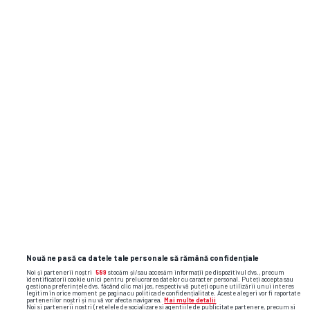
Atletico MG
1
MA,
21.07
Bahia
1
22:30
Bahia
2
VI, 17.07
22:30
Chapecoense AF
0
Fluminense
2
DU, 12.07
19:00
Bahia
0
Nouă ne pasă ca datele tale personale să rămână confidențiale
Noi și partenerii noștri
589
stocăm și/sau accesăm informații pe dispozitivul dvs., precum
identificatorii cookie unici pentru prelucrarea datelor cu caracter personal. Puteți accepta sau
gestiona preferințele dvs. făcând clic mai jos, respectiv vă puteți opune utilizării unui interes
legitim în orice moment pe pagina cu politica de confidențialitate. Aceste alegeri vor fi raportate
partenerilor noștri și nu vă vor afecta navigarea.
Mai multe detalii
Noi si partenerii nostri (retelele de socializare si agentiile de publicitate partenere, precum si