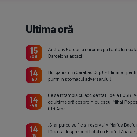
Ultima oră
15
Anthony Gordon a surprins pe toată lumea l
Barcelona astăzi
06
14
Huliganism în Carabao Cup! » Eliminat pentr
pumn în stomacul adversarului!
57
Ce se întâmplă cu accidentații de la FCSB: v
14
de ultimă oră despre Miculescu, Mihai Popes
48
Ofri Arad
„S-ar putea să fie și rezervă” » Marius Baciu
14
tăcerea despre conflictul cu Florin Tănase: 
18