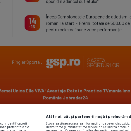
spun din adâncul sufletului”
Încep Campionatele Europene de atletism, c
14
români la start » Premii totale de 500.00 de
16
pentru cele mai bune zece performanțe
Ringier Sportal:
 femei
Unica
Elle
VIVA!
Avantaje
Rețete Practice
TVmania
Imob
România
Jobradar24
Atât noi, cât și partenerii noștri prelucrăm 
Powered by
ecum identificatorii
Stocarea și/sau accesarea informațiilor de pe un dispozitiv
iona preferințele dvs.
Dezvoltarea și îmbunătățirea serviciilor. Utilizarea profiluri
moment pe pagina cu
personalizat. Crearea profilurilor de conținut personalizat. 