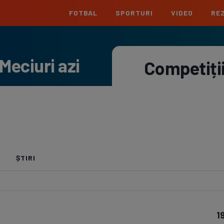
FOTBAL
SPORTURI
VIDEO
REZ
România
Interna
Meciuri azi
Superliga
Cham
Competiți
Echipe
Meciuri
Clasament
Echipe
Liga 2
Euro
Echipe
Meciuri
Clasament
Echipe
Cupa României
Conf
Echipe
Meciuri
Echipe
La L
ȘTIRI
Echipe
Prem
Echipe
Bund
1
Echipe