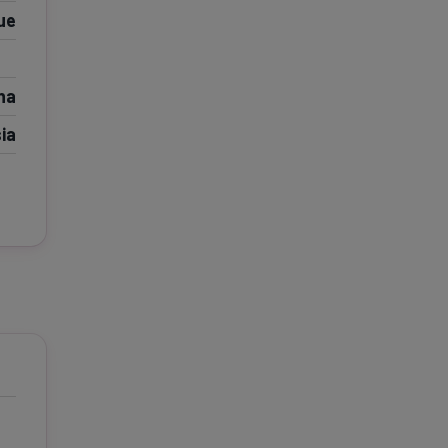
ue
e A
Meciuri
Clasament
na
ia
tive
Știri Video
Game Center