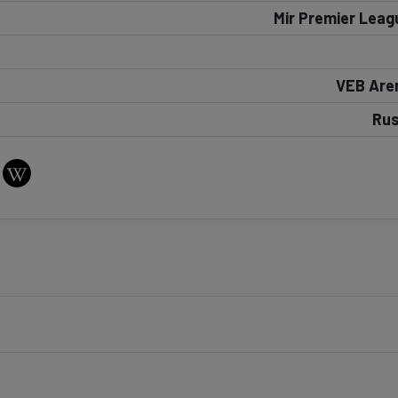
Mir Premier Leag
Seri
Echipe
VEB Are
Rus
Program TV
Pariuri spor