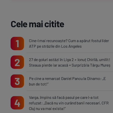
Cele mai citite
1
Cine-l mai recunoaște? Cum a apărut fostul lider
ATP pe străzile din Los Angeles
2
27 de goluri astăzi în Liga 2 » Ionuț Chirilă, umilit!
Steaua pierde iar acasă + Surpriză la Târgu Mureș
3
Pe cine a remarcat Daniel Pancu la Dinamo: „E
bun de tot!”
Varga, împins să facă pasul pe care l-a tot
4
refuzat: „Dacă nu vin curând banii necesari, CFR
Cluj nu va mai exista!”