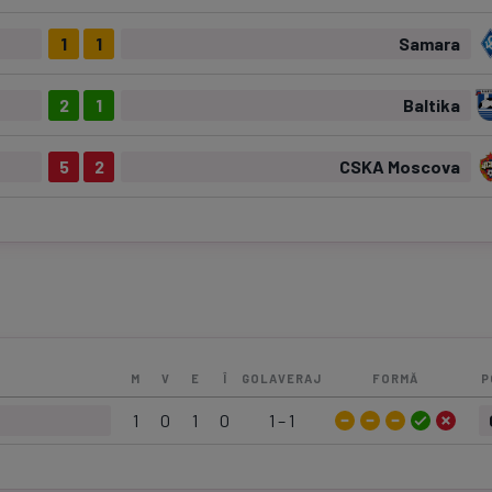
1
1
Samara
2
1
Baltika
5
2
CSKA Moscova
M
V
E
Î
GOLAVERAJ
FORMĂ
P
1
0
1
0
1 – 1