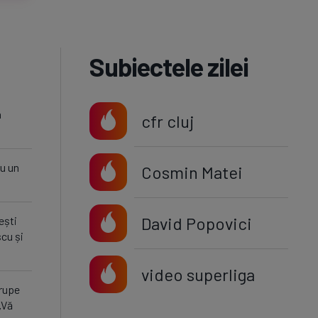
Subiectele zilei
a
cfr cluj
u un
Cosmin Matei
David Popovici
ești
cu și
video superliga
 rupe
„Vă