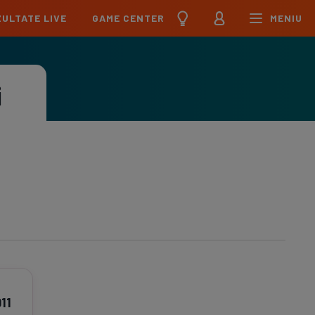
ULTATE LIVE
GAME CENTER
MENIU
țional
Echipa Națională
pions League
Echipa Națională
i
Meciuri
Clasament
Program
Jucători
pa League
U21
Meciuri
Clasament
Program
Jucători
erence League
Meciuri
Clasament
iga
Meciuri
Clasament
ier League
Meciuri
Clasament
esliga
911
Meciuri
Clasament