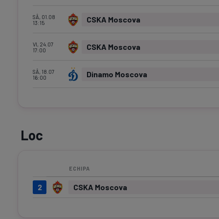
SÂ, 01.08
CSKA Moscova
13:15
VI, 24.07
CSKA Moscova
17:00
SÂ, 18.07
Dinamo Moscova
16:00
Loc
ECHIPA
2
CSKA Moscova