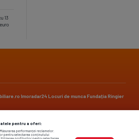
u 13
 euro
iliare.ro
Imoradar24
Locuri de munca
Fundația Ringier
datele pentru a oferi:
Social media
. Măsurarea performanței reclamelor.
lor pentru selectarea conținutului
Utilizarea profilurilor pentru selectarea