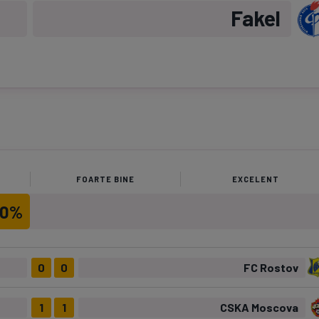
Fakel
FOARTE BINE
EXCELENT
50%
0
0
FC Rostov
1
1
CSKA Moscova