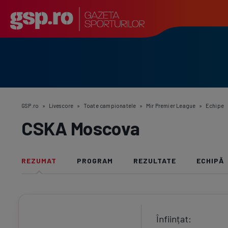
GSP.ro
»
Livescore
»
Toate campionatele
»
Mir Premier League
»
Echipe
CSKA Moscova
REZUMAT
PROGRAM
REZULTATE
ECHIPĂ
Înființat