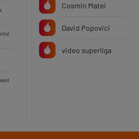
Cosmin Matei
l
David Popovici
unțul
video superliga
Rapid