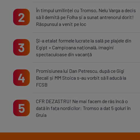
În timpul umilinței cu Tromso, Nelu Varga a decis
2
să îl demită pe Folha și a sunat antrenorul dorit!
Răspunsul a venit pe loc
Și-a etalat formele lucrate la sală pe plajele din
3
Egipt » Campioana națională, imagini
spectaculoase din vacanță
Promisiunea lui Dan Petrescu, după ce Gigi
4
Becali și MM Stoica s-au vorbit să îl aducă la
FCSB
CFR DEZASTRU! Ne mai facem de râs încă o
5
dată în fața nordicilor: Tromso a dat 5 goluri în
Gruia