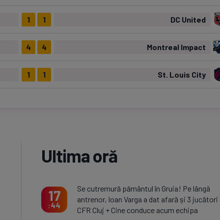
1
1
DC United
4
4
Montreal Impact
1
1
St. Louis City
Ultima oră
Se cutremură pământul în Gruia! Pe lângă
17
antrenor, Ioan Varga a dat afară și 3 jucători 
44
CFR Cluj + Cine conduce acum echipa