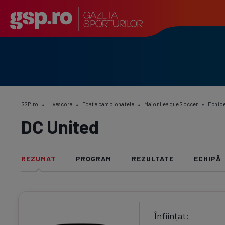
GSP.ro
»
Livescore
»
Toate campionatele
»
Major League Soccer
»
Echip
DC United
REZUMAT
PROGRAM
REZULTATE
ECHIPĂ
Înființat