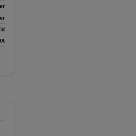
er
e A
Meciuri
Clasament
er
ld
UA
tive
Știri Video
Game Center