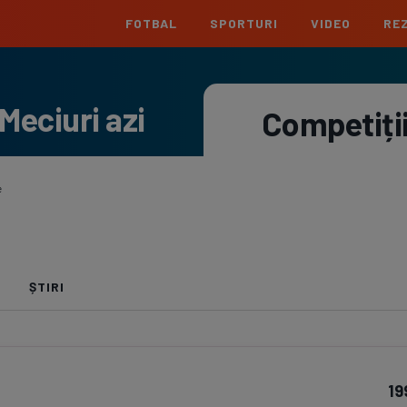
FOTBAL
SPORTURI
VIDEO
REZ
România
Interna
Meciuri azi
Superliga
Cham
Competiți
Echipe
Meciuri
Clasament
Echipe
Liga 2
Euro
Echipe
Meciuri
Clasament
Echipe
e
Cupa României
Conf
Echipe
Meciuri
Echipe
La L
ȘTIRI
Echipe
Prem
Echipe
Bund
19
Echipe