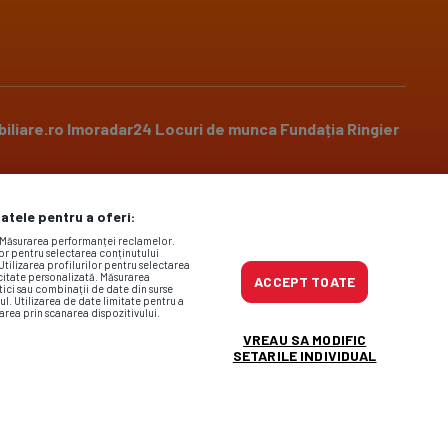
iliare.ro
Imoradar24
Locuri de munca
Fundația Ringier
datele pentru a oferi:
Social media
. Măsurarea performanței reclamelor.
lor pentru selectarea conținutului
Utilizarea profilurilor pentru selectarea
icitate personalizată. Măsurarea
ACCEPT TOATE
tici sau combinații de date din surse
ul. Utilizarea de date limitate pentru a
area prin scanarea dispozitivului.
ncursuri
,
Politica de confidențialitate
și
Regulile privind
VREAU SA MODIFIC
a@gsp.ro
SETARILE INDIVIDUAL