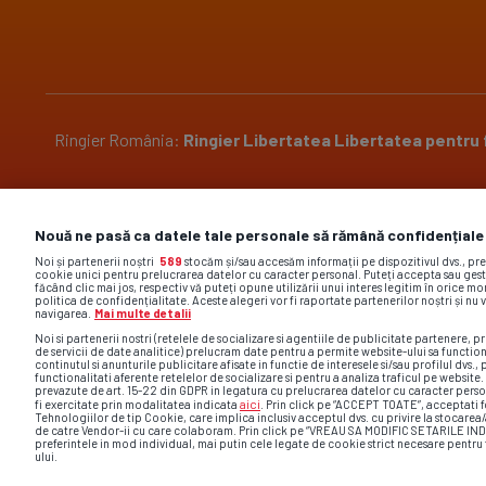
Ringier România:
Ringier
Libertatea
Libertatea pentru
Pariază responsabil! Decizia ONJN nr. 2304/29.10.2018.
Nouă ne pasă ca datele tale personale să rămână confidențiale
Jocurile de noroc sunt interzise minorilor.
Noi și partenerii noștri
589
stocăm și/sau accesăm informații pe dispozitivul dvs., pr
cookie unici pentru prelucrarea datelor cu caracter personal. Puteți accepta sau gest
făcând clic mai jos, respectiv vă puteți opune utilizării unui interes legitim în orice 
politica de confidențialitate. Aceste alegeri vor fi raportate partenerilor noștri și nu 
navigarea.
Mai multe detalii
Noi si partenerii nostri (retelele de socializare si agentiile de publicitate partenere, pr
de servicii de date analitice) prelucram date pentru a permite website-ului sa functio
Site-ul gsp.ro foloseste cookies. Află mai multe acc
continutul si anunturile publicitare afisate in functie de interesele si/sau profilul dvs., 
functionalitati aferente retelelor de socializare si pentru a analiza traficul pe website
comentar
prevazute de art. 15-22 din GDPR in legatura cu prelucrarea datelor cu caracter perso
aici
fi exercitate prin modalitatea indicata
. Prin click pe “ACCEPT TOATE”, acceptati f
Tehnologiilor de tip Cookie, care implica inclusiv acceptul dvs. cu privire la stocarea
de catre Vendor-ii cu care colaboram. Prin click pe “VREAU SA MODIFIC SETARILE IN
preferintele in mod individual, mai putin cele legate de cookie strict necesare pentr
ului.