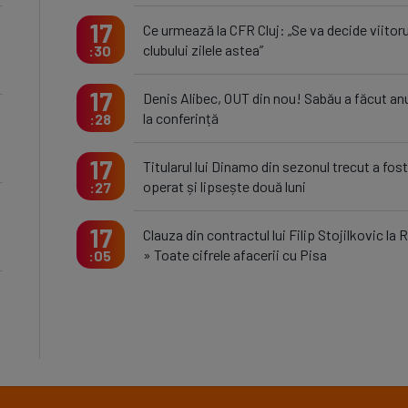
17
Ce urmează la CFR Cluj: „Se va decide viitoru
clubului zilele astea”
30
17
Denis Alibec, OUT din nou! Sabău a făcut an
la conferință
28
17
Titularul lui Dinamo din sezonul trecut a fost
operat și lipsește două luni
27
17
Clauza din contractul lui Filip Stojilkovic la 
» Toate cifrele afacerii cu Pisa
05