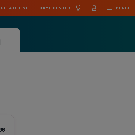
ULTATE LIVE
GAME CENTER
MENIU
țional
Echipa Națională
pions League
Echipa Națională
i
Meciuri
Clasament
Program
Jucători
pa League
U21
Meciuri
Clasament
Program
Jucători
erence League
Meciuri
Clasament
iga
Meciuri
Clasament
ier League
Meciuri
Clasament
esliga
96
Meciuri
Clasament