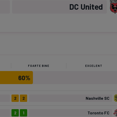
DC United
FOARTE BINE
EXCELENT
60%
2
2
Nashville SC
2
1
Toronto FC