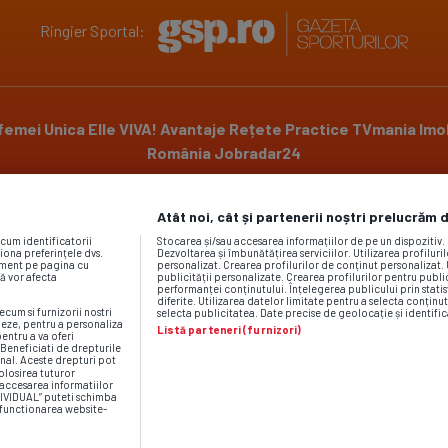
Ringier Sportal:
 femei
Unica
Elle
VIVA!
Avantaje
Rețete Practice
TVmania
Imob
România
Jobradar24
Atât noi, cât și partenerii noștri prelucrăm 
Powered by
ecum identificatorii
Stocarea și/sau accesarea informațiilor de pe un dispozitiv
iona preferințele dvs.
Dezvoltarea și îmbunătățirea serviciilor. Utilizarea profiluri
moment pe pagina cu
personalizat. Crearea profilurilor de conținut personalizat. 
vă vor afecta
publicității personalizate. Crearea profilurilor pentru publ
performanței conținutului. Înțelegerea publicului prin statis
diferite. Utilizarea datelor limitate pentru a selecta conținut
ecum si furnizorii nostri
selecta publicitatea. Date precise de geolocație și identific
neze, pentru a personaliza
Listă parteneri (furnizori)
esând
Politica de cookies
,
Termeni și condiții
,
Notă de informare - co
pentru a va oferi
. Beneficiati de drepturile
iile
|
Contact GSP.ro | Gazeta Sporturilor
:
publicitate@gsp.ro
,
gazet
nal. Aceste drepturi pot
Despre Gazeta Sporturilor
|
Codul etic GSP.RO
olosirea tuturor
/accesarea informatiilor
DIVIDUAL” puteti schimba
u functionarea website-
Gestionează preferințe cookies