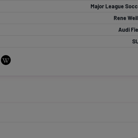
Major League Socc
Seri
Echipe
Rene Weil
Audi Fie
S
Program TV
Pariuri spor