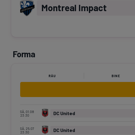
Montreal Impact
Forma
RĂU
BINE
SÂ, 01.08
DC United
23:30
SÂ, 25.07
DC United
23:30