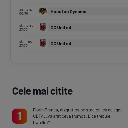
JO, 23.07
Houston Dynamo
00:30
SÂ, 23.05
DC United
23:30
SÂ, 16.05
DC United
23:30
Cele mai citite
Florin Prunea, dizgrațios pe stadion, ca delegat
1
UEFA: „Vă arăt ceva frumos. E ce trebuie,
fratello?”