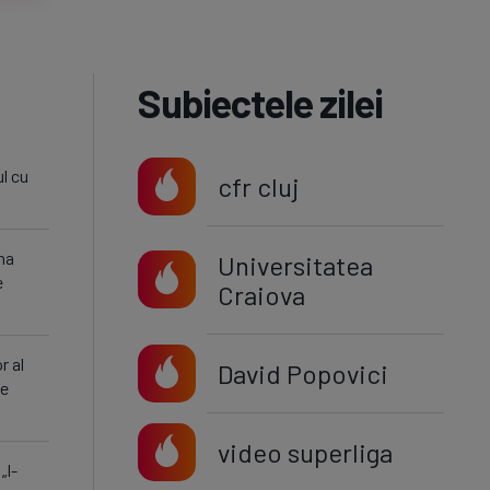
Subiectele zilei
ul cu
cfr cluj
na
Universitatea
e
Craiova
r al
David Popovici
le
video superliga
„I-