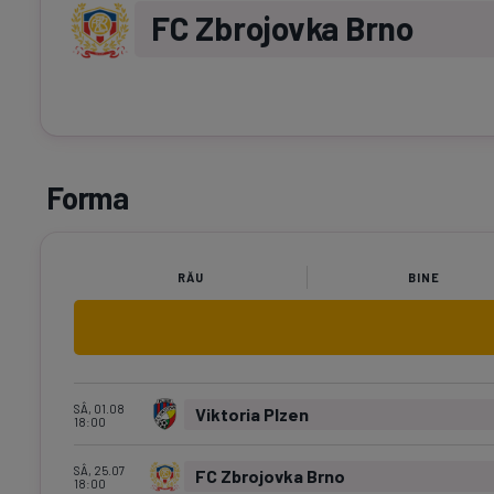
FC Zbrojovka Brno
Forma
RĂU
BINE
SÂ, 01.08
Viktoria Plzen
18:00
SÂ, 25.07
FC Zbrojovka Brno
18:00