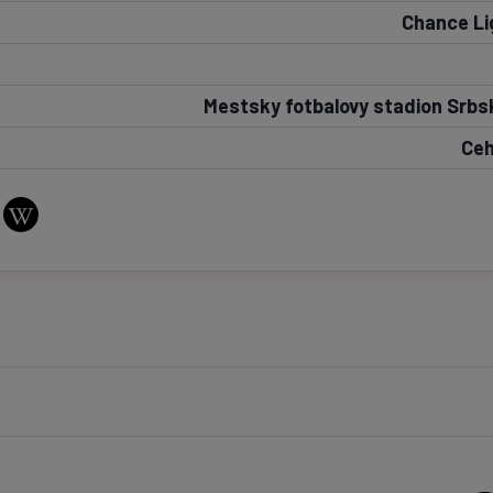
Chance Li
Seri
Echipe
Mestsky fotbalovy stadion Srbs
Ceh
Program TV
Pariuri spor