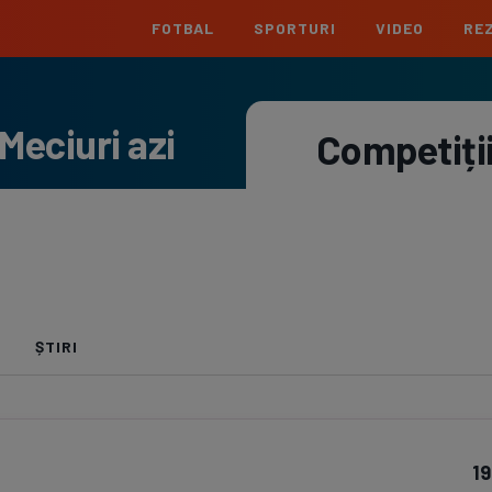
FOTBAL
SPORTURI
VIDEO
REZ
România
Interna
Meciuri azi
Superliga
Cham
Competiți
Echipe
Meciuri
Clasament
Echipe
Liga 2
Euro
Echipe
Meciuri
Clasament
Echipe
Cupa României
Conf
Echipe
Meciuri
Echipe
La L
ȘTIRI
Echipe
Prem
Echipe
Bund
19
Echipe