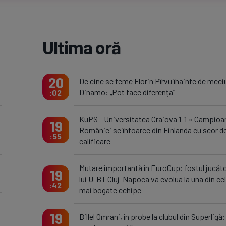
Ultima oră
20
De cine se teme Florin Pîrvu înainte de meci
Dinamo: „Pot face diferența”
02
KuPS - Universitatea Craiova 1-1 » Campioa
19
României se întoarce din Finlanda cu scor d
55
calificare
Mutare importantă în EuroCup: fostul jucăto
19
lui U-BT Cluj-Napoca va evolua la una din ce
42
mai bogate echipe
19
Billel Omrani, în probe la clubul din Superligă: 