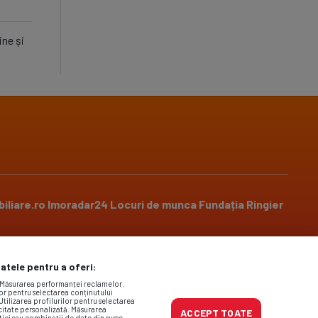
ine și
iliare.ro
Imoradar24
Locuri de munca
Fundația Ringier
datele pentru a oferi:
Social media
. Măsurarea performanței reclamelor.
lor pentru selectarea conținutului
Utilizarea profilurilor pentru selectarea
icitate personalizată. Măsurarea
ACCEPT TOATE
tici sau combinații de date din surse