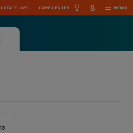
ULTATE LIVE
GAME CENTER
MENIU
țional
Echipa Națională
pions League
Echipa Națională
i
Meciuri
Clasament
Program
Jucători
pa League
U21
Meciuri
Clasament
Program
Jucători
erence League
Meciuri
Clasament
iga
Meciuri
Clasament
ier League
Meciuri
Clasament
esliga
13
Meciuri
Clasament