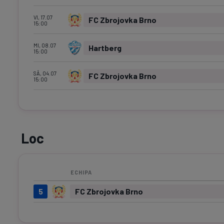
VI, 17.07
FC Zbrojovka Brno
15:00
MI, 08.07
Hartberg
15:00
SÂ, 04.07
FC Zbrojovka Brno
15:00
Loc
ECHIPA
5
FC Zbrojovka Brno