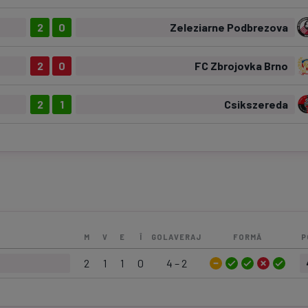
2
0
Zeleziarne Podbrezova
2
0
FC Zbrojovka Brno
2
1
Csikszereda
M
V
E
Î
GOLAVERAJ
FORMĂ
P
2
1
1
0
4 – 2