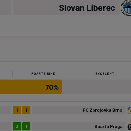
Slovan Liberec
FOARTE BINE
EXCELENT
70%
1
1
FC Zbrojovka Brno
3
1
Sparta Praga