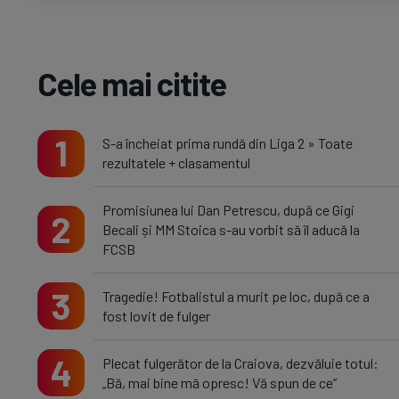
Cele mai citite
1
S-a încheiat prima rundă din Liga 2 » Toate
rezultatele + clasamentul
Promisiunea lui Dan Petrescu, după ce Gigi
2
Becali și MM Stoica s-au vorbit să îl aducă la
FCSB
3
Tragedie! Fotbalistul a murit pe loc, după ce a
fost lovit de fulger
4
Plecat fulgerător de la Craiova, dezvăluie totul:
„Bă, mai bine mă opresc! Vă spun de ce”