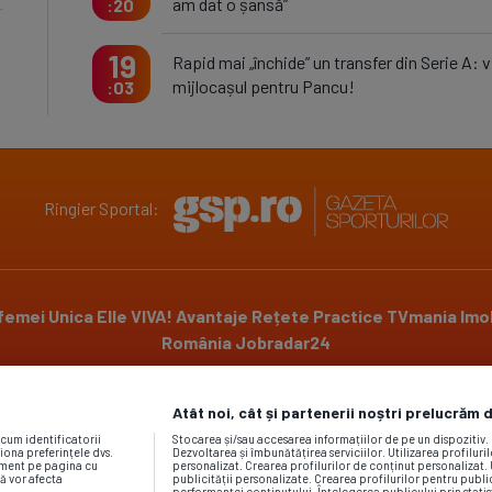
am dat o șansă”
20
19
Rapid mai „închide” un transfer din Serie A: v
mijlocașul pentru Pancu!
03
Ringier Sportal:
 femei
Unica
Elle
VIVA!
Avantaje
Rețete Practice
TVmania
Imob
România
Jobradar24
Atât noi, cât și partenerii noștri prelucrăm 
Powered by
ecum identificatorii
Stocarea și/sau accesarea informațiilor de pe un dispozitiv
iona preferințele dvs.
Dezvoltarea și îmbunătățirea serviciilor. Utilizarea profiluri
moment pe pagina cu
personalizat. Crearea profilurilor de conținut personalizat. 
vă vor afecta
publicității personalizate. Crearea profilurilor pentru publ
performanței conținutului. Înțelegerea publicului prin statis