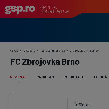
GSP.ro
»
Livescore
»
Toate campionatele
»
Chance Liga
»
Echipe
FC Zbrojovka Brno
REZUMAT
PROGRAM
REZULTATE
ECHIPĂ
Înființat