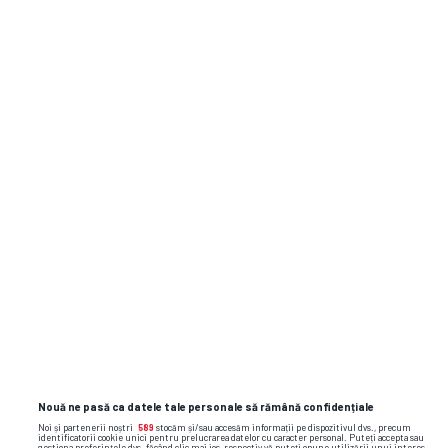
04.08
Kairat Almaty
0
17:30
Levski
3
SÂ,
01.08
Septemvri Sofia
0
16:00
Universitatea Craiova
2
MI, 29.07
17:30
Levski
2
PFC Lokomotiv Sofia 1929
1
SÂ,
25.07
Levski
2
18:15
Nouă ne pasă ca datele tale personale să rămână confidențiale
Noi și partenerii noștri
589
stocăm și/sau accesăm informații pe dispozitivul dvs., precum
identificatorii cookie unici pentru prelucrarea datelor cu caracter personal. Puteți accepta sau
gestiona preferințele dvs. făcând clic mai jos, respectiv vă puteți opune utilizării unui interes