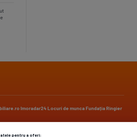
ut
pe
iliare.ro
Imoradar24
Locuri de munca
Fundația Ringier
datele pentru a oferi: