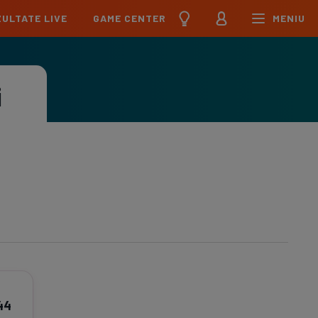
ULTATE LIVE
GAME CENTER
MENIU
țional
Echipa Națională
pions League
Echipa Națională
i
Meciuri
Clasament
Program
Jucători
pa League
U21
Meciuri
Clasament
Program
Jucători
erence League
Meciuri
Clasament
iga
Meciuri
Clasament
ier League
Meciuri
Clasament
esliga
44
Meciuri
Clasament