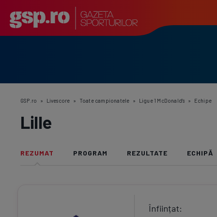
GSP.ro
»
Livescore
»
Toate campionatele
»
Ligue 1 McDonald’s
»
Echipe
Lille
REZUMAT
PROGRAM
REZULTATE
ECHIPĂ
Înființat