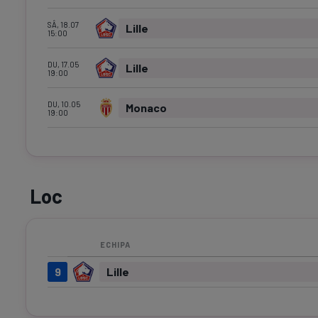
SÂ, 18.07
Lille
15:00
DU, 17.05
Lille
19:00
DU, 10.05
Monaco
19:00
Loc
ECHIPA
9
Lille