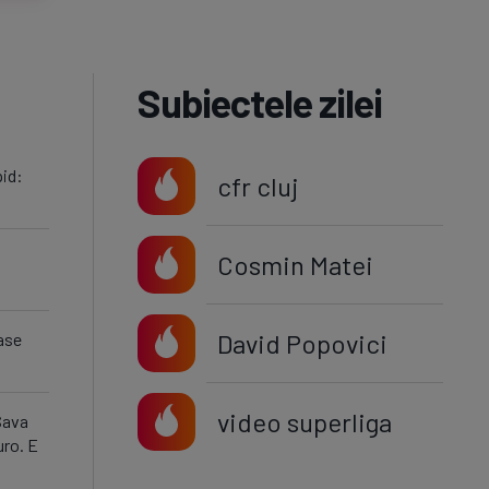
Subiectele zilei
pid:
cfr cluj
Cosmin Matei
David Popovici
ase
video superliga
Sava
uro. E