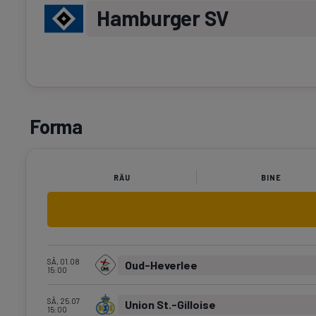
Hamburger SV
Forma
RĂU
BINE
SÂ, 01.08
Oud-Heverlee
15:00
SÂ, 25.07
Union St.-Gilloise
15:00