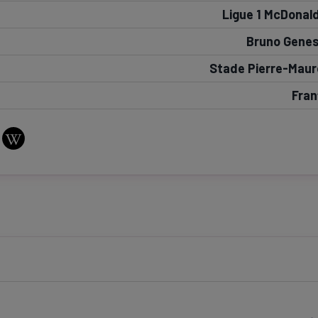
Ligue 1 McDonald
Seri
Echipe
Bruno Genes
Stade Pierre-Maur
Fran
Program TV
Pariuri spor