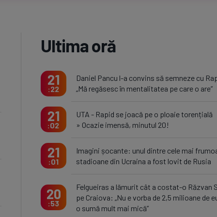
Ultima oră
21
Daniel Pancu l-a convins să semneze cu Ra
„Mă regăsesc în mentalitatea pe care o are”
22
21
UTA - Rapid se joacă pe o ploaie torențială
» Ocazie imensă, minutul 20!
02
21
Imagini șocante: unul dintre cele mai frumo
stadioane din Ucraina a fost lovit de Rusia
01
Felgueiras a lămurit cât a costat-o Răzvan 
20
pe Craiova: „Nu e vorba de 2,5 milioane de e
53
o sumă mult mai mică”