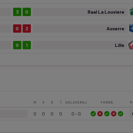
3
0
Raal La Louviere
0
2
Auxerre
0
1
Lille
M
V
E
Î
GOLAVERAJ
FORMĂ
P
0
0
0
0
0 – 0