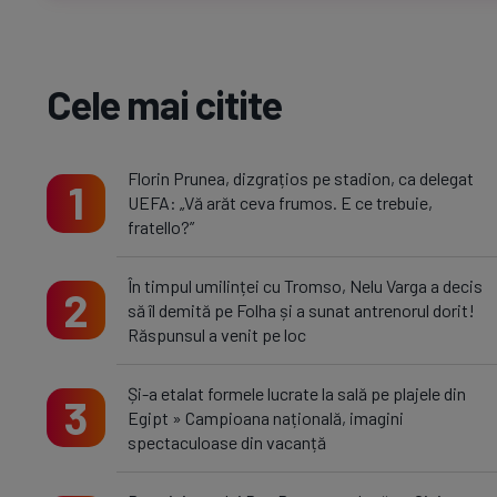
Cele mai citite
Florin Prunea, dizgrațios pe stadion, ca delegat
1
UEFA: „Vă arăt ceva frumos. E ce trebuie,
fratello?”
În timpul umilinței cu Tromso, Nelu Varga a decis
2
să îl demită pe Folha și a sunat antrenorul dorit!
Răspunsul a venit pe loc
Și-a etalat formele lucrate la sală pe plajele din
3
Egipt » Campioana națională, imagini
spectaculoase din vacanță