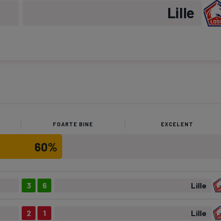
Lille
FOARTE BINE
EXCELENT
60%
3
6
Lille
2
1
Lille