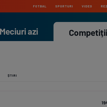
FOTBAL
SPORTURI
VIDEO
REZ
România
Interna
Meciuri azi
Superliga
Cham
Competiți
Echipe
Meciuri
Clasament
Echipe
Liga 2
Euro
Echipe
Meciuri
Clasament
Echipe
Cupa României
Conf
Echipe
Meciuri
Echipe
La L
ȘTIRI
Echipe
Prem
Echipe
Bund
19
Echipe