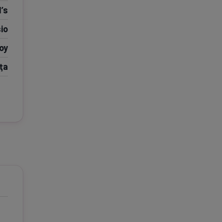
’s
e A
Meciuri
Clasament
io
oy
ţa
tive
Știri Video
Game Center