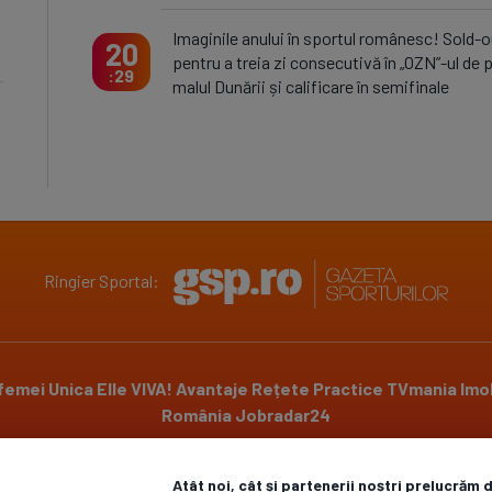
Imaginile anului în sportul românesc! Sold-o
20
pentru a treia zi consecutivă în „OZN”-ul de 
29
malul Dunării și calificare în semifinale
Ringier Sportal:
 femei
Unica
Elle
VIVA!
Avantaje
Rețete Practice
TVmania
Imob
România
Jobradar24
Atât noi, cât și partenerii noștri prelucrăm 