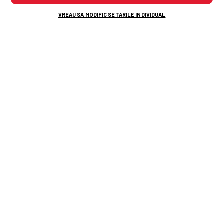
Ben Bobzien
Germania
VREAU SA MODIFIC SETARILE INDIVIDUAL
37
Nelson Weiper
Germania
44