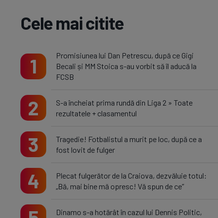
Cele mai citite
Promisiunea lui Dan Petrescu, după ce Gigi
1
Becali și MM Stoica s-au vorbit să îl aducă la
FCSB
2
S-a încheiat prima rundă din Liga 2 » Toate
rezultatele + clasamentul
3
Tragedie! Fotbalistul a murit pe loc, după ce a
fost lovit de fulger
4
Plecat fulgerător de la Craiova, dezvăluie totul:
„Bă, mai bine mă opresc! Vă spun de ce”
5
Dinamo s-a hotărât în cazul lui Dennis Politic,