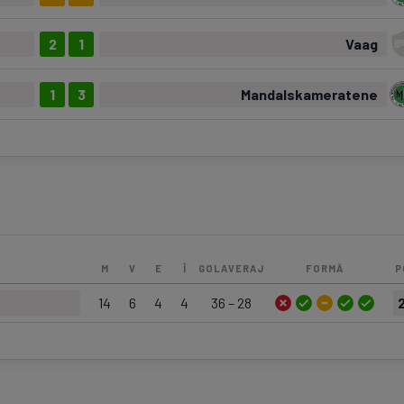
2
1
Vaag
1
3
Mandalskameratene
M
V
E
Î
GOLAVERAJ
FORMĂ
P
14
6
4
4
36 – 28