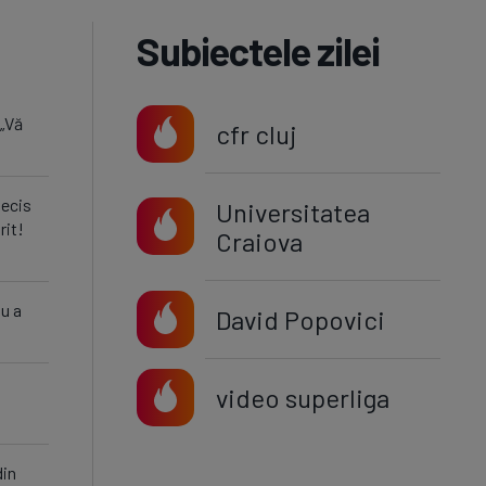
Subiectele zilei
 „Vă
cfr cluj
decis
Universitatea
rit!
Craiova
nu a
David Popovici
video superliga
din