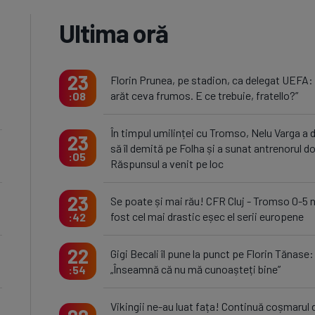
Ultima oră
23
Florin Prunea, pe stadion, ca delegat UEFA:
arăt ceva frumos. E ce trebuie, fratello?”
08
În timpul umilinței cu Tromso, Nelu Varga a 
23
să îl demită pe Folha și a sunat antrenorul do
05
Răspunsul a venit pe loc
23
Se poate și mai rău! CFR Cluj - Tromso 0-5 
fost cel mai drastic eșec el serii europene
42
22
Gigi Becali îl pune la punct pe Florin Tănase:
„Înseamnă că nu mă cunoașteți bine”
54
Vikingii ne-au luat fața! Continuă coșmarul 