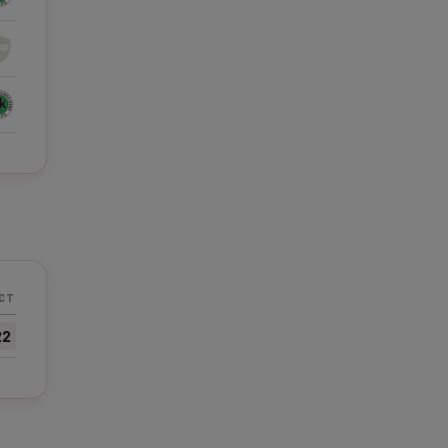
CT
22