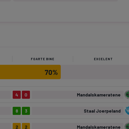
FOARTE BINE
EXCELENT
70%
4
0
Mandalskameratene
8
3
Staal Joerpeland
2
2
Mandalskameratene