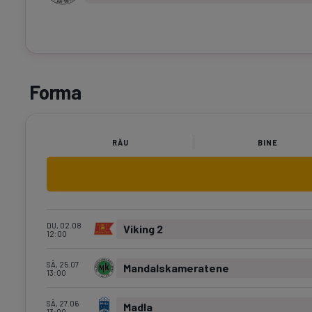
Forma
RĂU
BINE
DU, 02.08
Viking 2
12:00
SÂ, 25.07
Mandalskameratene
13:00
SÂ, 27.06
Madla
13:00