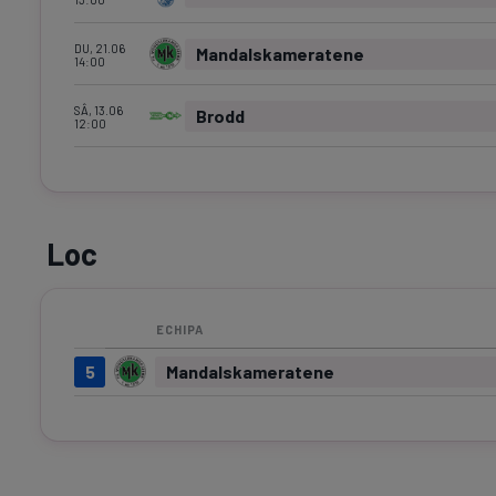
DU, 21.06
Mandalskameratene
14:00
SÂ, 13.06
Brodd
12:00
Loc
ECHIPA
5
Mandalskameratene