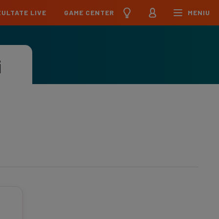
ULTATE LIVE
GAME CENTER
MENIU
țional
Echipa Națională
pions League
Echipa Națională
i
Meciuri
Clasament
Program
Jucători
pa League
U21
Meciuri
Clasament
Program
Jucători
erence League
Meciuri
Clasament
iga
Meciuri
Clasament
ier League
Meciuri
Clasament
esliga
Meciuri
Clasament