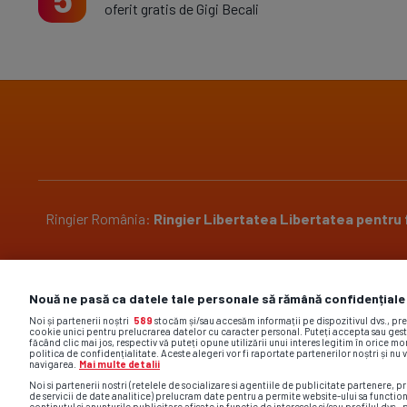
oferit gratis de Gigi Becali
Ringier România:
Ringier
Libertatea
Libertatea pentru
Pariază responsabil! Decizia ONJN nr. 2304/29.10.2018.
Nouă ne pasă ca datele tale personale să rămână confidențiale
Jocurile de noroc sunt interzise minorilor.
Noi și partenerii noștri
589
stocăm și/sau accesăm informații pe dispozitivul dvs., pr
cookie unici pentru prelucrarea datelor cu caracter personal. Puteți accepta sau gest
făcând clic mai jos, respectiv vă puteți opune utilizării unui interes legitim în orice 
politica de confidențialitate. Aceste alegeri vor fi raportate partenerilor noștri și nu 
navigarea.
Mai multe detalii
Noi si partenerii nostri (retelele de socializare si agentiile de publicitate partenere, pr
de servicii de date analitice) prelucram date pentru a permite website-ului sa functio
Site-ul gsp.ro foloseste cookies. Află mai multe acc
continutul si anunturile publicitare afisate in functie de interesele si/sau profilul dvs., 