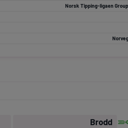
Norsk Tipping-ligaen Group
Seri
Echipe
Norveg
Program TV
Pariuri spor
Brodd