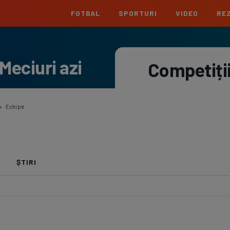
FOTBAL
SPORTURI
VIDEO
REZ
România
Interna
Meciuri azi
Superliga
Cham
Competiți
Echipe
Meciuri
Clasament
Echipe
Liga 2
Euro
Echipe
Meciuri
Clasament
Echipe
»
Echipe
Cupa României
Conf
Echipe
Meciuri
Echipe
La L
ȘTIRI
Echipe
Prem
Echipe
Bund
Echipe