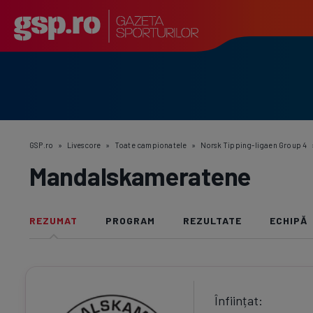
GSP.ro
»
Livescore
»
Toate campionatele
»
Norsk Tipping-ligaen Group 4
Mandalskameratene
REZUMAT
PROGRAM
REZULTATE
ECHIPĂ
Înființat