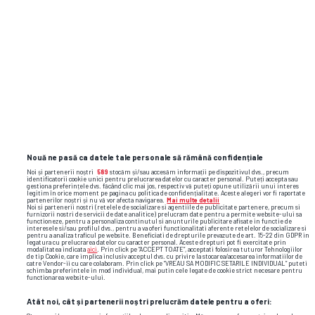
Atacanți
JUCĂTOR
NAȚIONALITATE
Manuel De Luca
Italia
Francesco Di Mariano
Italia
Edoardo Colpo
Italia
Nouă ne pasă ca datele tale personale să rămână confidențiale
Noi și partenerii noștri
589
stocăm și/sau accesăm informații pe dispozitivul dvs., precum
Pedro Mendes
Portugalia
identificatorii cookie unici pentru prelucrarea datelor cu caracter personal. Puteți accepta sau
gestiona preferințele dvs. făcând clic mai jos, respectiv vă puteți opune utilizării unui interes
legitim în orice moment pe pagina cu politica de confidențialitate. Aceste alegeri vor fi raportate
partenerilor noștri și nu vă vor afecta navigarea.
Mai multe detalii
Noi si partenerii nostri (retelele de socializare si agentiile de publicitate partenere, precum si
furnizorii nostri de servicii de date analitice) prelucram date pentru a permite website-ului sa
Giuseppe Ambrosino
Italia
functioneze, pentru a personaliza continutul si anunturile publicitare afisate in functie de
interesele si/sau profilul dvs., pentru a va oferi functionalitati aferente retelelor de socializare si
pentru a analiza traficul pe website. Beneficiati de drepturile prevazute de art. 15-22 din GDPR in
legatura cu prelucrarea datelor cu caracter personal. Aceste drepturi pot fi exercitate prin
modalitatea indicata
aici
. Prin click pe “ACCEPT TOATE”, acceptati folosirea tuturor Tehnologiilor
Ettore Gliozzi
Italia
de tip Cookie, care implica inclusiv acceptul dvs. cu privire la stocarea/accesarea informatiilor de
catre Vendor-ii cu care colaboram. Prin click pe “VREAU SA MODIFIC SETARILE INDIVIDUAL” puteti
schimba preferintele in mod individual, mai putin cele legate de cookie strict necesare pentru
functionarea website-ului.
Gregoire Defrel
Franţa
Atât noi, cât și partenerii noștri prelucrăm datele pentru a oferi: