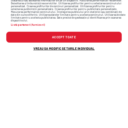
Stocarea și/sau accesarea informațiilor de pe un dispozitiv. Măsurarea performanței reclamelor.
Dezvoltarea și îmbunătățirea serviciilor. Utilizarea profilurilor pentru selectarea conținutului
personalizat. Crearea profilurilor de conținut personalizat. Utilizarea profilurilor pentru
selectarea publicității personalizate. Crearea profilurilor pentru publicitate personalizată.
Măsurarea performanței conținutului. Înțelegerea publicului prin statistici sau combinații de
date din surse diferite. Utilizarea datelor limitate pentru a selecta conținutul. Utilizarea de date
limitate pentru a selecta publicitatea. Date precise de geolocație și identificarea prin scanarea
dispozitivului.
Listă parteneri (furnizori)
ACCEPT TOATE
VREAU SA MODIFIC SETARILE INDIVIDUAL
Cele mai citite
S-a încheiat prima rundă din Liga 2 » Toate