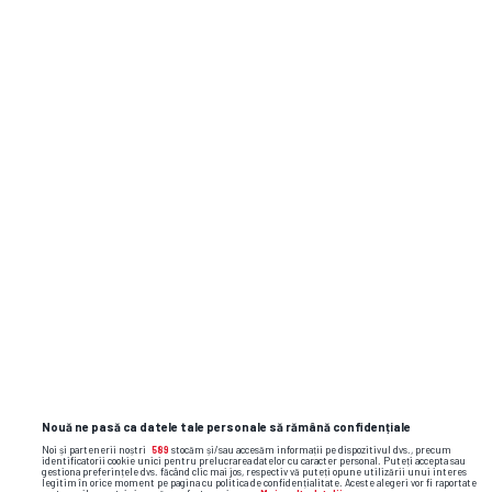
Olanda
5
SÂ,
20.06
Suedia
1
17:00
Olanda
2
DU, 14.06
20:00
Japonia
2
Olanda
2
LU,
08.06
Uzbekistan
1
18:45
Nouă ne pasă ca datele tale personale să rămână confidențiale
Noi și partenerii noștri
589
stocăm și/sau accesăm informații pe dispozitivul dvs., precum
identificatorii cookie unici pentru prelucrarea datelor cu caracter personal. Puteți accepta sau
gestiona preferințele dvs. făcând clic mai jos, respectiv vă puteți opune utilizării unui interes
legitim în orice moment pe pagina cu politica de confidențialitate. Aceste alegeri vor fi raportate