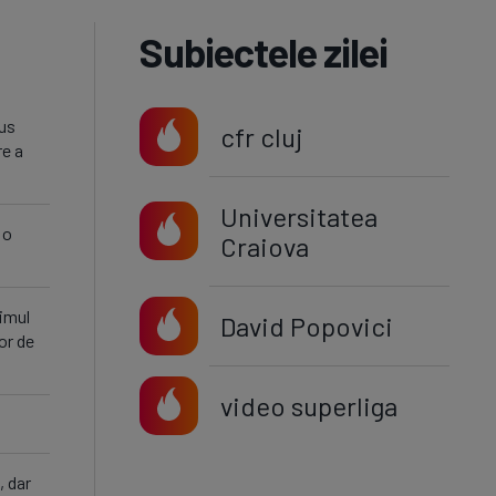
Subiectele zilei
pus
cfr cluj
re a
Universitatea
 o
Craiova
imul
David Popovici
or de
video superliga
, dar