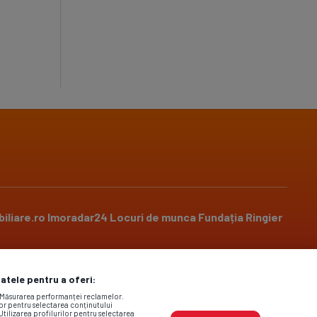
iliare.ro
Imoradar24
Locuri de munca
Fundația Ringier
datele pentru a oferi:
Social media
. Măsurarea performanței reclamelor.
lor pentru selectarea conținutului
Utilizarea profilurilor pentru selectarea