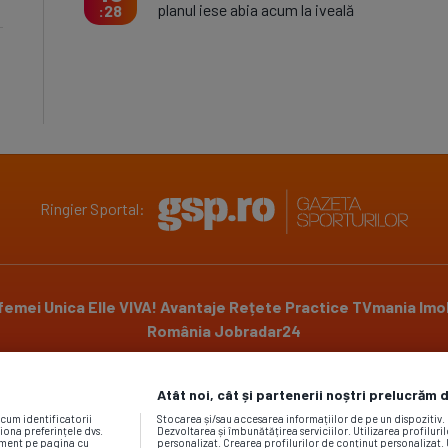
planul iese abia acum la iveală
28
Ringier Sportal:
 femei
Unica
Elle
VIVA!
Avantaje
Rețete Practice
TVmania
Imob
România
Jobradar24
Atât noi, cât și partenerii noștri prelucrăm 
Powered by
ecum identificatorii
Stocarea și/sau accesarea informațiilor de pe un dispozitiv
iona preferințele dvs.
Dezvoltarea și îmbunătățirea serviciilor. Utilizarea profiluri
moment pe pagina cu
personalizat. Crearea profilurilor de conținut personalizat. 