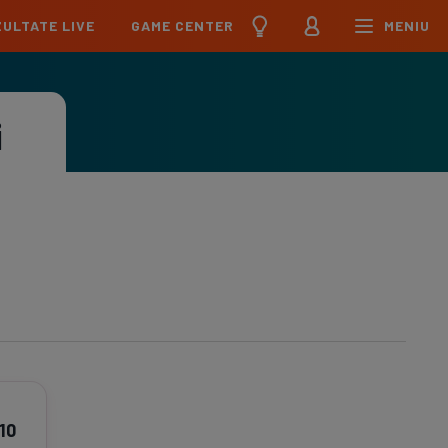
ULTATE LIVE
GAME CENTER
MENIU
țional
Echipa Națională
pions League
Echipa Națională
i
Meciuri
Clasament
Program
Jucători
pa League
U21
Meciuri
Clasament
Program
Jucători
erence League
Meciuri
Clasament
iga
Meciuri
Clasament
ier League
Meciuri
Clasament
esliga
10
Meciuri
Clasament