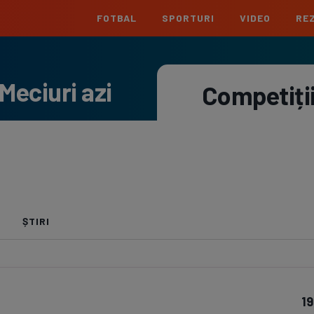
FOTBAL
SPORTURI
VIDEO
REZ
România
Interna
Meciuri azi
Superliga
Cham
Competiți
Echipe
Meciuri
Clasament
Echipe
Liga 2
Euro
Echipe
Meciuri
Clasament
Echipe
Cupa României
Conf
Echipe
Meciuri
Echipe
La L
ȘTIRI
Echipe
Prem
Echipe
Bund
19
Echipe