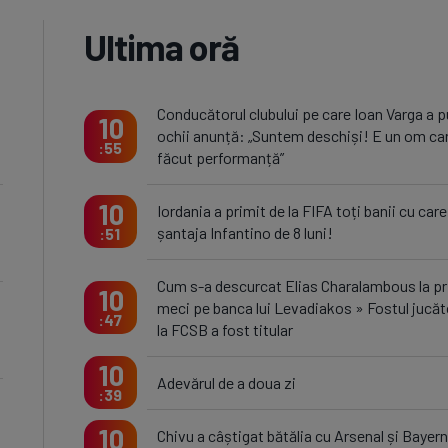
Ultima oră
Conducătorul clubului pe care Ioan Varga a 
10
ochii anunță: „Suntem deschiși! E un om ca
55
făcut performanță”
10
Iordania a primit de la FIFA toți banii cu care
șantaja Infantino de 8 luni!
51
Cum s-a descurcat Elias Charalambous la pr
10
meci pe banca lui Levadiakos » Fostul jucăt
47
la FCSB a fost titular
10
Adevărul de a doua zi
39
10
Chivu a câștigat bătălia cu Arsenal și Bayern