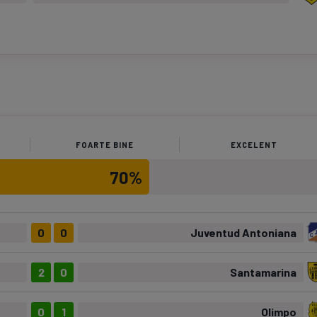
FOARTE BINE
EXCELENT
70%
0
0
Juventud Antoniana
2
0
Santamarina
0
1
Olimpo