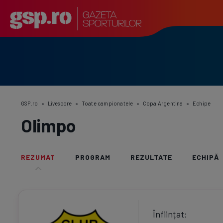
GSP.ro
»
Livescore
»
Toate campionatele
»
Copa Argentina
»
Echipe
Olimpo
REZUMAT
PROGRAM
REZULTATE
ECHIPĂ
Înființat