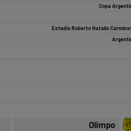
Copa Argenti
Seri
Echipe
Estadio Roberto Natalio Carminat
Argenti
Program TV
Pariuri spor
Olimpo