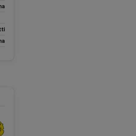
na
e A
Meciuri
Clasament
ti
na
tive
Știri Video
Game Center