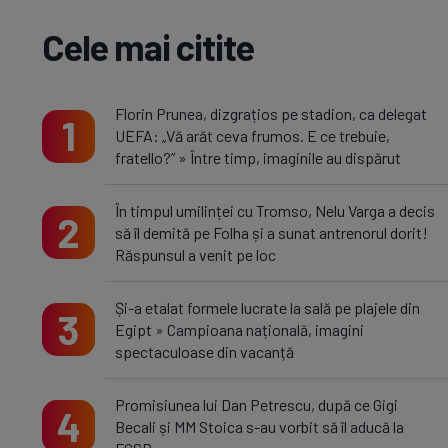
Cele mai citite
Florin Prunea, dizgrațios pe stadion, ca delegat
1
UEFA: „Vă arăt ceva frumos. E ce trebuie,
fratello?” » Între timp, imaginile au dispărut
În timpul umilinței cu Tromso, Nelu Varga a decis
2
să îl demită pe Folha și a sunat antrenorul dorit!
Răspunsul a venit pe loc
Și-a etalat formele lucrate la sală pe plajele din
3
Egipt » Campioana națională, imagini
spectaculoase din vacanță
Promisiunea lui Dan Petrescu, după ce Gigi
4
Becali și MM Stoica s-au vorbit să îl aducă la