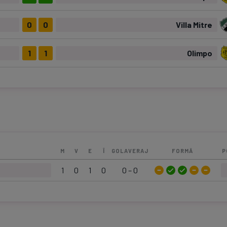
0
0
Villa Mitre
1
1
Olimpo
M
V
E
Î
GOLAVERAJ
FORMĂ
P
1
0
1
0
0 – 0