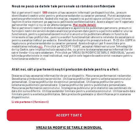
Nouă ne pasă ca datele tale personale să rămână confidențiale
Noi și partenerii noștri
589
stocăm și/sau accesăm informații pe dispozitivul dvs., precum
identificatorii cookie unici pentru prelucrarea datelor cu caracter personal. Puteți accepta sau
gestiona preferințele dvs. făcând clic mai jos, respectiv vă puteți opune utilizării unui interes
legitim în orice moment pe pagina cu politica de confidențialitate. Aceste alegeri vor fi raportate
partenerilor noștri și nu vă vor afecta navigarea.
Mai multe detalii
Noi si partenerii nostri (retelele de socializare si agentiile de publicitate partenere, precum si
furnizorii nostri de servicii de date analitice) prelucram date pentru a permite website-ului sa
functioneze, pentru a personaliza continutul si anunturile publicitare afisate in functie de
interesele si/sau profilul dvs., pentru a va oferi functionalitati aferente retelelor de socializare si
pentru a analiza traficul pe website. Beneficiati de drepturile prevazute de art. 15-22 din GDPR in
legatura cu prelucrarea datelor cu caracter personal. Aceste drepturi pot fi exercitate prin
modalitatea indicata
aici
. Prin click pe “ACCEPT TOATE”, acceptati folosirea tuturor Tehnologiilor
de tip Cookie, care implica inclusiv acceptul dvs. cu privire la stocarea/accesarea informatiilor de
catre Vendor-ii cu care colaboram. Prin click pe “VREAU SA MODIFIC SETARILE INDIVIDUAL” puteti
schimba preferintele in mod individual, mai putin cele legate de cookie strict necesare pentru
functionarea website-ului.
Atât noi, cât și partenerii noștri prelucrăm datele pentru a oferi:
Stocarea și/sau accesarea informațiilor de pe un dispozitiv. Măsurarea performanței reclamelor.
Dezvoltarea și îmbunătățirea serviciilor. Utilizarea profilurilor pentru selectarea conținutului
personalizat. Crearea profilurilor de conținut personalizat. Utilizarea profilurilor pentru
selectarea publicității personalizate. Crearea profilurilor pentru publicitate personalizată.
Măsurarea performanței conținutului. Înțelegerea publicului prin statistici sau combinații de
date din surse diferite. Utilizarea datelor limitate pentru a selecta conținutul. Utilizarea de date
limitate pentru a selecta publicitatea. Date precise de geolocație și identificarea prin scanarea
dispozitivului.
Listă parteneri (furnizori)
Cele mai citite
ACCEPT TOATE
VREAU SA MODIFIC SETARILE INDIVIDUAL
Fiica fostului mare internațional român, apariție
1