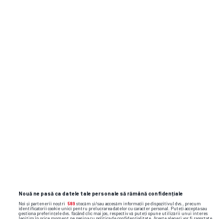
26.07
LA Galaxy
1
02:30
San Jose Earthquakes
0
JO,
23.07
Orlando City
4
02:30
San Jose Earthquakes
1
SÂ,
04.07
Tijuana
2
02:30
Portland Timbers
1
DU,
24.05
San Jose Earthquakes
3
01:30
Nouă ne pasă ca datele tale personale să rămână confidențiale
Noi și partenerii noștri
589
stocăm și/sau accesăm informații pe dispozitivul dvs., precum
identificatorii cookie unici pentru prelucrarea datelor cu caracter personal. Puteți accepta sau
gestiona preferințele dvs. făcând clic mai jos, respectiv vă puteți opune utilizării unui interes
legitim în orice moment pe pagina cu politica de confidențialitate. Aceste alegeri vor fi raportate