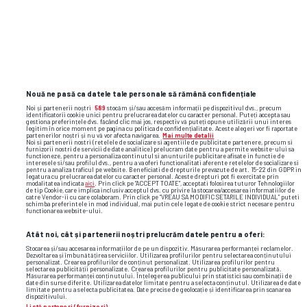
14
Jo Inge Berget
0
8
0
14
15
Sigurd Rosted
0
6
0
24
16
Eirik Wichne
0
12
0
Nouă ne pasă ca datele tale personale să rămână confidențiale
32
Noi și partenerii noștri
589
stocăm și/sau accesăm informații pe dispozitivul dvs., precum
identificatorii cookie unici pentru prelucrarea datelor cu caracter personal. Puteți accepta sau
17
Mamour Ndiaye
0
10
0
gestiona preferințele dvs. făcând clic mai jos, respectiv vă puteți opune utilizării unui interes
legitim în orice moment pe pagina cu politica de confidențialitate. Aceste alegeri vor fi raportate
1
partenerilor noștri și nu vă vor afecta navigarea.
Mai multe detalii
Noi si partenerii nostri (retelele de socializare si agentiile de publicitate partenere, precum si
furnizorii nostri de servicii de date analitice) prelucram date pentru a permite website-ului sa
Carljohan
18
-
0
-
functioneze, pentru a personaliza continutul si anunturile publicitare afisate in functie de
interesele si/sau profilul dvs., pentru a va oferi functionalitati aferente retelelor de socializare si
Eriksson
pentru a analiza traficul pe website. Beneficiati de drepturile prevazute de art. 15-22 din GDPR in
13
legatura cu prelucrarea datelor cu caracter personal. Aceste drepturi pot fi exercitate prin
modalitatea indicata
aici
. Prin click pe “ACCEPT TOATE”, acceptati folosirea tuturor Tehnologiilor
de tip Cookie, care implica inclusiv acceptul dvs. cu privire la stocarea/accesarea informatiilor de
catre Vendor-ii cu care colaboram. Prin click pe “VREAU SA MODIFIC SETARILE INDIVIDUAL” puteti
19
Chris Kouakou
-
0
-
schimba preferintele in mod individual, mai putin cele legate de cookie strict necesare pentru
functionarea website-ului.
26
Atât noi, cât și partenerii noștri prelucrăm datele pentru a oferi:
20
Marius Lode
0
3
0
Stocarea și/sau accesarea informațiilor de pe un dispozitiv. Măsurarea performanței reclamelor.
Dezvoltarea și îmbunătățirea serviciilor. Utilizarea profilurilor pentru selectarea conținutului
2
personalizat. Crearea profilurilor de conținut personalizat. Utilizarea profilurilor pentru
selectarea publicității personalizate. Crearea profilurilor pentru publicitate personalizată.
Măsurarea performanței conținutului. Înțelegerea publicului prin statistici sau combinații de
Bjoern Inge
21
0
15
1
date din surse diferite. Utilizarea datelor limitate pentru a selecta conținutul. Utilizarea de date
Utvik
limitate pentru a selecta publicitatea. Date precise de geolocație și identificarea prin scanarea
4
dispozitivului.
Listă parteneri (furnizori)