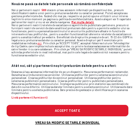
Nouă ne pasă ca datele tale personale să rămână confidențiale
Noi și partenerii noștri
589
stocăm și/sau accesăm informații pe dispozitivul dvs., precum
identificatorii cookie unici pentru prelucrarea datelor cu caracter personal. Puteți accepta sau
gestiona preferințele dvs. făcând clic mai jos, respectiv vă puteți opune utilizării unui interes
legitim în orice moment pe pagina cu politica de confidențialitate. Aceste alegeri vor fi raportate
partenerilor noștri și nu vă vor afecta navigarea.
Mai multe detalii
Noi si partenerii nostri (retelele de socializare si agentiile de publicitate partenere, precum si
furnizorii nostri de servicii de date analitice) prelucram date pentru a permite website-ului sa
functioneze, pentru a personaliza continutul si anunturile publicitare afisate in functie de
interesele si/sau profilul dvs., pentru a va oferi functionalitati aferente retelelor de socializare si
pentru a analiza traficul pe website. Beneficiati de drepturile prevazute de art. 15-22 din GDPR in
legatura cu prelucrarea datelor cu caracter personal. Aceste drepturi pot fi exercitate prin
modalitatea indicata
aici
. Prin click pe “ACCEPT TOATE”, acceptati folosirea tuturor Tehnologiilor
de tip Cookie, care implica inclusiv acceptul dvs. cu privire la stocarea/accesarea informatiilor de
catre Vendor-ii cu care colaboram. Prin click pe “VREAU SA MODIFIC SETARILE INDIVIDUAL” puteti
schimba preferintele in mod individual, mai putin cele legate de cookie strict necesare pentru
functionarea website-ului.
Atât noi, cât și partenerii noștri prelucrăm datele pentru a oferi:
Stocarea și/sau accesarea informațiilor de pe un dispozitiv. Măsurarea performanței reclamelor.
Dezvoltarea și îmbunătățirea serviciilor. Utilizarea profilurilor pentru selectarea conținutului
personalizat. Crearea profilurilor de conținut personalizat. Utilizarea profilurilor pentru
selectarea publicității personalizate. Crearea profilurilor pentru publicitate personalizată.
Măsurarea performanței conținutului. Înțelegerea publicului prin statistici sau combinații de
date din surse diferite. Utilizarea datelor limitate pentru a selecta conținutul. Utilizarea de date
limitate pentru a selecta publicitatea. Date precise de geolocație și identificarea prin scanarea
dispozitivului.
Listă parteneri (furnizori)
Cele mai citite
ACCEPT TOATE
Fiica fostului mare internațional român, apariție
1
VREAU SA MODIFIC SETARILE INDIVIDUAL
incendiară în vacanță: „Ibiza și magia ei”