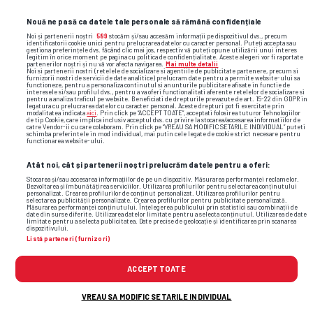
Nouă ne pasă ca datele tale personale să rămână confidențiale
Noi și partenerii noștri
589
stocăm și/sau accesăm informații pe dispozitivul dvs., precum
identificatorii cookie unici pentru prelucrarea datelor cu caracter personal. Puteți accepta sau
gestiona preferințele dvs. făcând clic mai jos, respectiv vă puteți opune utilizării unui interes
legitim în orice moment pe pagina cu politica de confidențialitate. Aceste alegeri vor fi raportate
partenerilor noștri și nu vă vor afecta navigarea.
Mai multe detalii
Noi si partenerii nostri (retelele de socializare si agentiile de publicitate partenere, precum si
furnizorii nostri de servicii de date analitice) prelucram date pentru a permite website-ului sa
functioneze, pentru a personaliza continutul si anunturile publicitare afisate in functie de
interesele si/sau profilul dvs., pentru a va oferi functionalitati aferente retelelor de socializare si
pentru a analiza traficul pe website. Beneficiati de drepturile prevazute de art. 15-22 din GDPR in
legatura cu prelucrarea datelor cu caracter personal. Aceste drepturi pot fi exercitate prin
modalitatea indicata
aici
. Prin click pe “ACCEPT TOATE”, acceptati folosirea tuturor Tehnologiilor
de tip Cookie, care implica inclusiv acceptul dvs. cu privire la stocarea/accesarea informatiilor de
catre Vendor-ii cu care colaboram. Prin click pe “VREAU SA MODIFIC SETARILE INDIVIDUAL” puteti
schimba preferintele in mod individual, mai putin cele legate de cookie strict necesare pentru
functionarea website-ului.
Atât noi, cât și partenerii noștri prelucrăm datele pentru a oferi:
Stocarea și/sau accesarea informațiilor de pe un dispozitiv. Măsurarea performanței reclamelor.
Dezvoltarea și îmbunătățirea serviciilor. Utilizarea profilurilor pentru selectarea conținutului
personalizat. Crearea profilurilor de conținut personalizat. Utilizarea profilurilor pentru
selectarea publicității personalizate. Crearea profilurilor pentru publicitate personalizată.
Măsurarea performanței conținutului. Înțelegerea publicului prin statistici sau combinații de
date din surse diferite. Utilizarea datelor limitate pentru a selecta conținutul. Utilizarea de date
limitate pentru a selecta publicitatea. Date precise de geolocație și identificarea prin scanarea
dispozitivului.
Listă parteneri (furnizori)
Cele mai citite
ACCEPT TOATE
VREAU SA MODIFIC SETARILE INDIVIDUAL
Florin Prunea, dizgrațios pe stadion, ca delegat
1