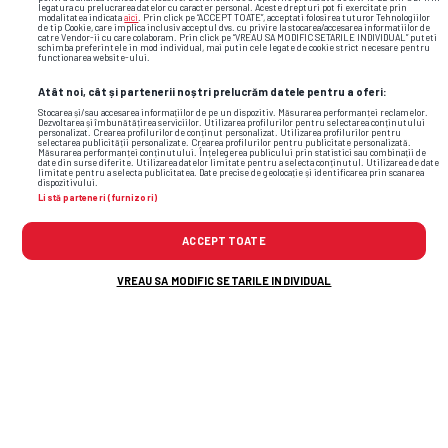
legatura cu prelucrarea datelor cu caracter personal. Aceste drepturi pot fi exercitate prin
modalitatea indicata
aici
. Prin click pe “ACCEPT TOATE”, acceptati folosirea tuturor Tehnologiilor
de tip Cookie, care implica inclusiv acceptul dvs. cu privire la stocarea/accesarea informatiilor de
Telmo Arcanjo
Insulele Capului Verde
catre Vendor-ii cu care colaboram. Prin click pe “VREAU SA MODIFIC SETARILE INDIVIDUAL” puteti
schimba preferintele in mod individual, mai putin cele legate de cookie strict necesare pentru
functionarea website-ului.
Atât noi, cât și partenerii noștri prelucrăm datele pentru a oferi:
Alioune Ndoye
Senegal
Stocarea și/sau accesarea informațiilor de pe un dispozitiv. Măsurarea performanței reclamelor.
Dezvoltarea și îmbunătățirea serviciilor. Utilizarea profilurilor pentru selectarea conținutului
personalizat. Crearea profilurilor de conținut personalizat. Utilizarea profilurilor pentru
selectarea publicității personalizate. Crearea profilurilor pentru publicitate personalizată.
Fabio Blanco
Spania
Măsurarea performanței conținutului. Înțelegerea publicului prin statistici sau combinații de
date din surse diferite. Utilizarea datelor limitate pentru a selecta conținutul. Utilizarea de date
limitate pentru a selecta publicitatea. Date precise de geolocație și identificarea prin scanarea
dispozitivului.
Listă parteneri (furnizori)
ACCEPT TOATE
VREAU SA MODIFIC SETARILE INDIVIDUAL