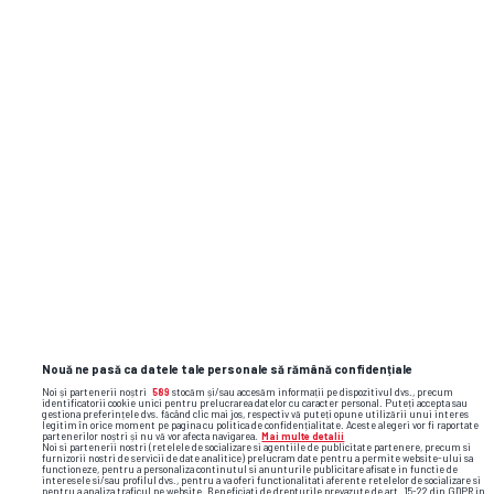
Matija Mitrovic
Serbia
Atacanți
JUCĂTOR
NAȚIONALITATE
Vando Felix
Guineea-Bissau
Patrick Ouotro
Coasta de Fildeş
Miguel Nogueira
Portugalia
Nouă ne pasă ca datele tale personale să rămână confidențiale
Noi și partenerii noștri
589
stocăm și/sau accesăm informații pe dispozitivul dvs., precum
identificatorii cookie unici pentru prelucrarea datelor cu caracter personal. Puteți accepta sau
Oumar Camara
Franţa
gestiona preferințele dvs. făcând clic mai jos, respectiv vă puteți opune utilizării unui interes
legitim în orice moment pe pagina cu politica de confidențialitate. Aceste alegeri vor fi raportate
partenerilor noștri și nu vă vor afecta navigarea.
Mai multe detalii
Noi si partenerii nostri (retelele de socializare si agentiile de publicitate partenere, precum si
furnizorii nostri de servicii de date analitice) prelucram date pentru a permite website-ului sa
functioneze, pentru a personaliza continutul si anunturile publicitare afisate in functie de
Gustavo Silva
Brazilia
interesele si/sau profilul dvs., pentru a va oferi functionalitati aferente retelelor de socializare si
pentru a analiza traficul pe website. Beneficiati de drepturile prevazute de art. 15-22 din GDPR in