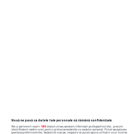
FC Thun
0
SÂ,
01.08
Young Boys Berna
6
18:30
Young Boys Berna
4
DU,
26.07
FC Sion
2
12:00
Young Boys Berna
5
SÂ, 18.07
13:30
Etoile Carouge FC
0
Viktoria Plzen
3
VI, 10.07
13:30
Young Boys Berna
5
Nouă ne pasă ca datele tale personale să rămână confidențiale
Noi și partenerii noștri
589
stocăm și/sau accesăm informații pe dispozitivul dvs., precum
identificatorii cookie unici pentru prelucrarea datelor cu caracter personal. Puteți accepta sau
gestiona preferințele dvs. făcând clic mai jos, respectiv vă puteți opune utilizării unui interes