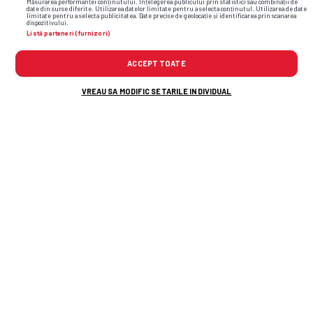
Măsurarea performanței conținutului. Înțelegerea publicului prin statistici sau combinații de
date din surse diferite. Utilizarea datelor limitate pentru a selecta conținutul. Utilizarea de date
limitate pentru a selecta publicitatea. Date precise de geolocație și identificarea prin scanarea
dispozitivului.
Tragedie! Fotbalistul a murit pe loc, după ce a fost
4
Listă parteneri (furnizori)
lovit de fulger
ACCEPT TOATE
Dinamo s-a hotărât în cazul lui Dennis Politic, oferit
5
gratis de Gigi Becali
VREAU SA MODIFIC SETARILE INDIVIDUAL
Ultima oră
Argentina, zi comemorativă pentru a sărbători
16
victoria împotriva Angliei la Campionatul Mondial:
53
„Victoria istorică a naționalei”
Rivalii se tem înainte de primul MP de la Madrid »
16
Șeful de la McLaren surprinde: „Ferrari va avea un mic
45
avantaj de pe urma zilei de filmări de la Madrid„
KuPS - Universitatea Craiova, turul 3 preliminar de
16
30
Europa League » Echipa de start aleasă de Coelho