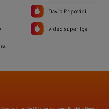
David Popovici
video superliga
a
U18,
iliare.ro
Imoradar24
Locuri de munca
Fundația Ringier