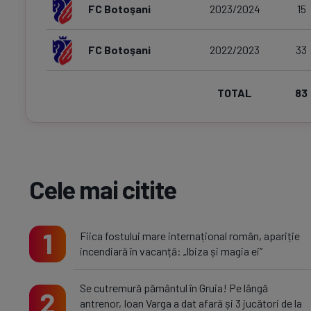
FC Botoşani
2023/2024
15
FC Botoşani
2022/2023
33
TOTAL
83
Cele mai citite
1
Fiica fostului mare internațional român, apariție
incendiară în vacanță: „Ibiza și magia ei”
Se cutremură pământul în Gruia! Pe lângă
2
antrenor, Ioan Varga a dat afară și 3 jucători de la