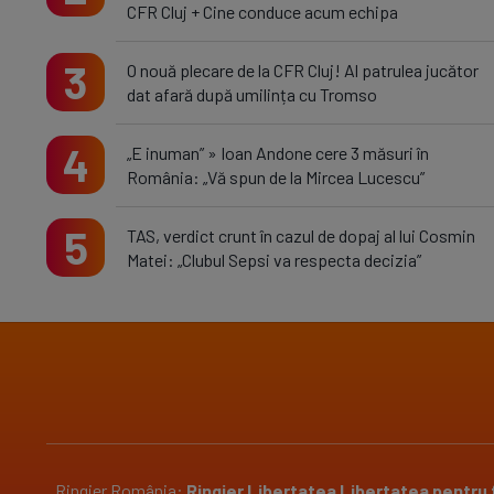
CFR Cluj + Cine conduce acum echipa
3
O nouă plecare de la CFR Cluj! Al patrulea jucător
dat afară după umilința cu Tromso
4
„E inuman” » Ioan Andone cere 3 măsuri în
România: „Vă spun de la Mircea Lucescu”
5
TAS, verdict crunt în cazul de dopaj al lui Cosmin
Matei: „Clubul Sepsi va respecta decizia”
Ringier România:
Ringier
Libertatea
Libertatea pentru