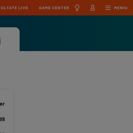
ULTATE LIVE
GAME CENTER
MENIU
țional
Echipa Națională
pions League
Echipa Națională
i
Meciuri
Clasament
Program
Jucători
pa League
U21
Meciuri
Clasament
Program
Jucători
erence League
Meciuri
Clasament
iga
Meciuri
Clasament
er
ier League
Meciuri
Clasament
99
esliga
Meciuri
Clasament