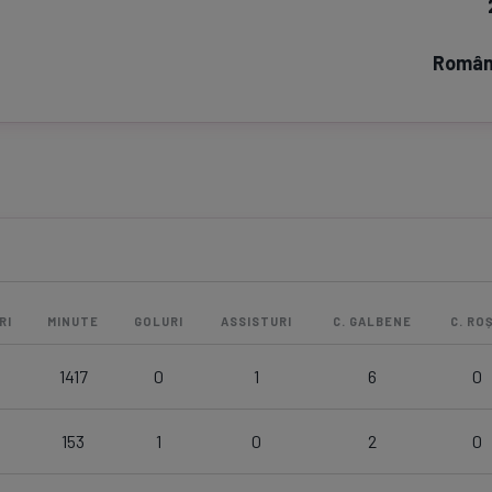
Seri
Echipe
Român
Program TV
Pariuri spor
RI
MINUTE
GOLURI
ASSISTURI
C. GALBENE
C. ROȘ
1417
0
1
6
0
153
1
0
2
0