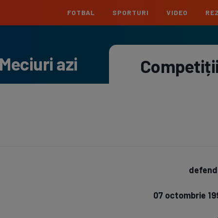
FOTBAL
SPORTURI
VIDEO
REZ
România
Interna
Meciuri azi
Superliga
Cham
Competiți
Echipe
Meciuri
Clasament
Echipe
Liga 2
Euro
Echipe
Meciuri
Clasament
Echipe
Cupa României
Conf
Echipe
Meciuri
Echipe
La L
Echipe
defend
Prem
Echipe
07 octombrie 19
Bund
Echipe