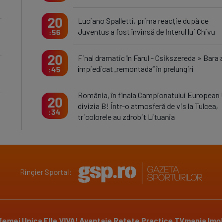
20
Luciano Spalletti, prima reacție după ce
Juventus a fost învinsă de Interul lui Chivu
56
20
Final dramatic în Farul - Csikszereda » Bara 
împiedicat „remontada” în prelungiri
45
România, în finala Campionatului European 
20
divizia B! Într-o atmosferă de vis la Tulcea,
34
tricolorele au zdrobit Lituania
Ringier Sportal:
 femei
Unica
Elle
VIVA!
Avantaje
Rețete Practice
TVmania
Imob