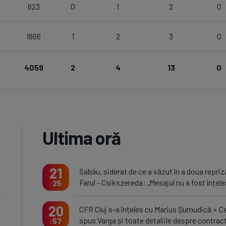
623
0
1
2
0
1866
1
2
3
0
4059
2
4
13
0
Ultima oră
21
Sabău, siderat de ce a văzut în a doua repriz
Farul - Csikszereda: „Mesajul nu a fost înțele
25
20
CFR Cluj s-a înțeles cu Marius Șumudică » C
spus Varga și toate detaliile despre contrac
57