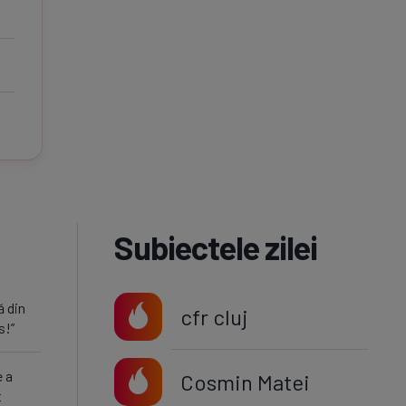
Subiectele zilei
ă din
cfr cluj
s!”
e a
Cosmin Matei
t