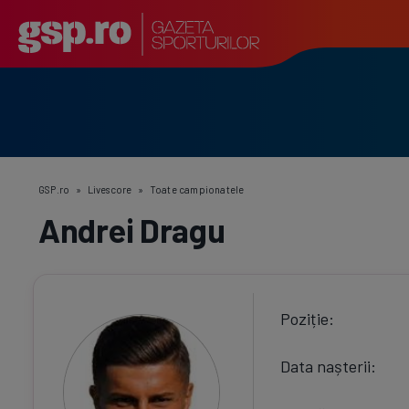
GSP.ro
»
Livescore
»
Toate campionatele
Andrei Dragu
Poziție
Data nașterii