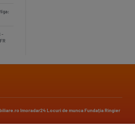
liga:
 -
CFR
iliare.ro
Imoradar24
Locuri de munca
Fundația Ringier