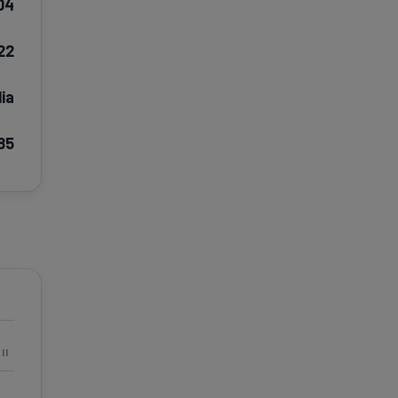
004
e A
Meciuri
Clasament
22
lia
85
tive
Știri Video
Game Center
II