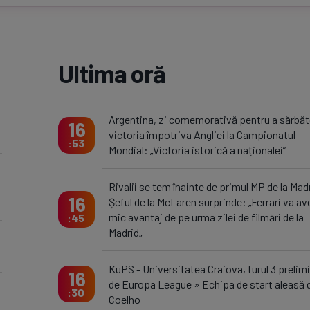
Ultima oră
Argentina, zi comemorativă pentru a sărbăt
16
victoria împotriva Angliei la Campionatul
53
Mondial: „Victoria istorică a naționalei”
Rivalii se tem înainte de primul MP de la Mad
16
Șeful de la McLaren surprinde: „Ferrari va av
mic avantaj de pe urma zilei de filmări de la
45
Madrid„
KuPS - Universitatea Craiova, turul 3 prelim
16
de Europa League » Echipa de start aleasă 
30
Coelho