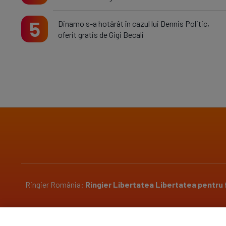
5
Dinamo s-a hotărât în cazul lui Dennis Politic,
oferit gratis de Gigi Becali
Ringier România:
Ringier
Libertatea
Libertatea pentru