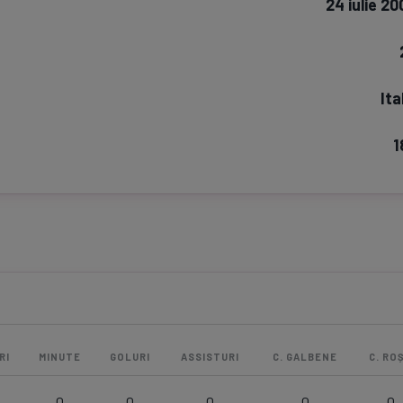
24 iulie 2
Seri
Echipe
Ita
1
Program TV
Pariuri spor
RI
MINUTE
GOLURI
ASSISTURI
C. GALBENE
C. ROȘ
0
0
0
0
0