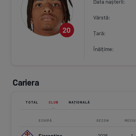
Data nașterii
Vârstă
20
Țară
Înălțime
Cariera
TOTAL
CLUB
NAȚIONALĂ
ECHIPĂ
SEZON
MECIU
Fiorentina
2026
1