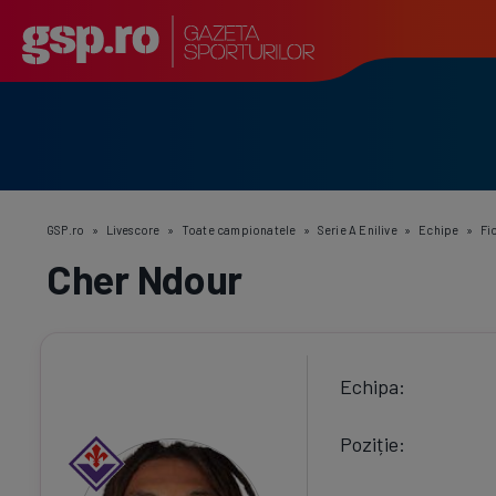
GSP.ro
»
Livescore
»
Toate campionatele
»
Serie A Enilive
»
Echipe
»
Fi
Cher Ndour
Echipa
Poziție