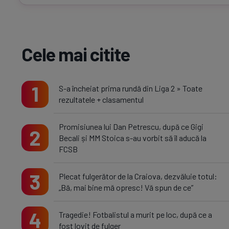
Cele mai citite
1
S-a încheiat prima rundă din Liga 2 » Toate
rezultatele + clasamentul
Promisiunea lui Dan Petrescu, după ce Gigi
2
Becali și MM Stoica s-au vorbit să îl aducă la
FCSB
3
Plecat fulgerător de la Craiova, dezvăluie totul:
„Bă, mai bine mă opresc! Vă spun de ce”
4
Tragedie! Fotbalistul a murit pe loc, după ce a
fost lovit de fulger