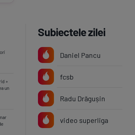
Subiectele zilei
ori
Daniel Pancu
fcsb
rid »
ea un
Radu Drăgușin
inar
video superliga
de