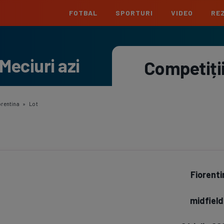
FOTBAL
SPORTURI
VIDEO
REZ
România
Interna
Meciuri azi
Superliga
Cham
Competiți
Echipe
Meciuri
Clasament
Echipe
Liga 2
Euro
Echipe
Meciuri
Clasament
Echipe
orentina
»
Lot
Cupa României
Conf
Echipe
Meciuri
Echipe
La L
Echipe
Fiorenti
Prem
Echipe
midfield
Bund
Echipe