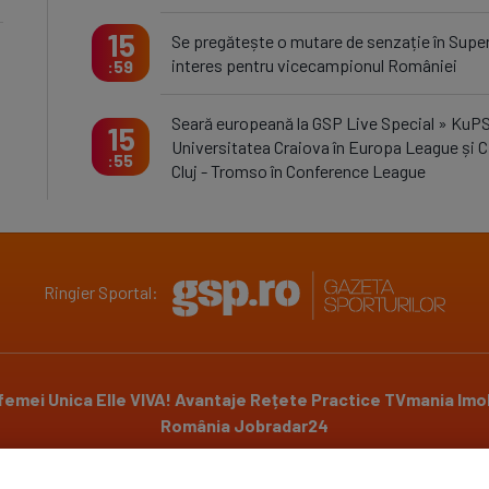
15
Se pregătește o mutare de senzație în Super
interes pentru vicecampionul României
59
Seară europeană la GSP Live Special » KuPS
15
Universitatea Craiova în Europa League și 
55
Cluj - Tromso în Conference League
Ringier Sportal:
 femei
Unica
Elle
VIVA!
Avantaje
Rețete Practice
TVmania
Imob
România
Jobradar24