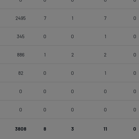
2495
7
1
7
0
345
0
0
1
0
886
1
2
2
0
82
0
0
1
0
0
0
0
0
0
0
0
0
0
0
3808
8
3
11
0