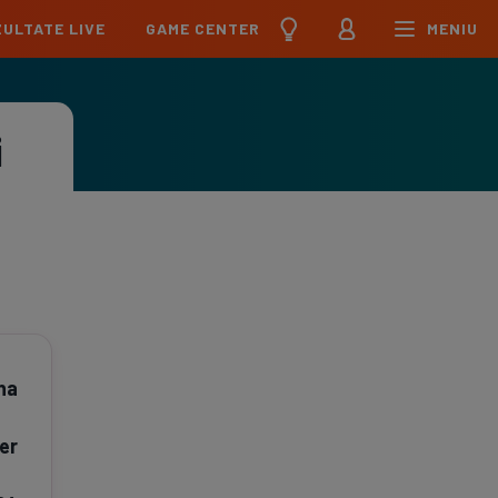
ULTATE LIVE
GAME CENTER
MENIU
țional
Echipa Națională
pions League
Echipa Națională
i
Meciuri
Clasament
Program
Jucători
pa League
U21
Meciuri
Clasament
Program
Jucători
erence League
Meciuri
Clasament
iga
Meciuri
Clasament
na
ier League
Meciuri
Clasament
er
esliga
Meciuri
Clasament