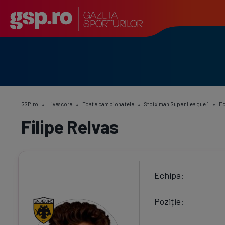
GSP.ro
»
Livescore
»
Toate campionatele
»
Stoiximan Super League 1
»
E
Filipe Relvas
Echipa
Poziție