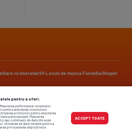
iliare.ro
Imoradar24
Locuri de munca
Fundația Ringier
datele pentru a oferi:
Social media
. Măsurarea performanței reclamelor.
lor pentru selectarea conținutului
Utilizarea profilurilor pentru selectarea
icitate personalizată. Măsurarea
ACCEPT TOATE
tici sau combinații de date din surse
ul. Utilizarea de date limitate pentru a
area prin scanarea dispozitivului.