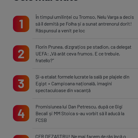
În timpul umilinței cu Tromso, Nelu Varga a decis
1
să îl demită pe Folha și a sunat antrenorul dorit!
Răspunsul a venit pe loc
Florin Prunea, dizgrațios pe stadion, ca delegat
2
UEFA: „Vă arăt ceva frumos. E ce trebuie,
fratello?”
Și-a etalat formele lucrate la sală pe plajele din
3
Egipt » Campioana națională, imagini
spectaculoase din vacanță
Promisiunea lui Dan Petrescu, după ce Gigi
4
Becali și MM Stoica s-au vorbit să îl aducă la
FCSB
CFR DEZASTRU! Ne mai facem de râs încă o