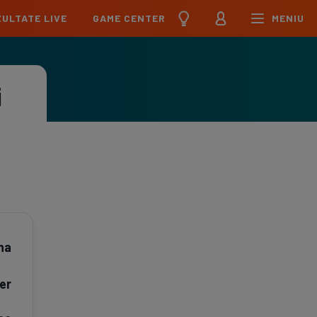
ULTATE LIVE
GAME CENTER
MENIU
țional
Echipa Națională
pions League
Echipa Națională
i
Meciuri
Clasament
Program
Jucători
pa League
U21
Meciuri
Clasament
Program
Jucători
erence League
Meciuri
Clasament
iga
Meciuri
Clasament
na
ier League
Meciuri
Clasament
er
esliga
Meciuri
Clasament