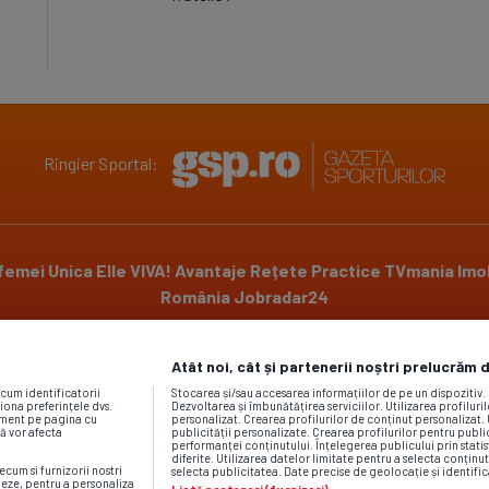
Ringier Sportal:
 femei
Unica
Elle
VIVA!
Avantaje
Rețete Practice
TVmania
Imob
România
Jobradar24
Atât noi, cât și partenerii noștri prelucrăm 
Powered by
ecum identificatorii
Stocarea și/sau accesarea informațiilor de pe un dispozitiv
iona preferințele dvs.
Dezvoltarea și îmbunătățirea serviciilor. Utilizarea profiluri
moment pe pagina cu
personalizat. Crearea profilurilor de conținut personalizat. 
vă vor afecta
publicității personalizate. Crearea profilurilor pentru publ
performanței conținutului. Înțelegerea publicului prin statis
diferite. Utilizarea datelor limitate pentru a selecta conținut
ecum si furnizorii nostri
selecta publicitatea. Date precise de geolocație și identific
neze, pentru a personaliza