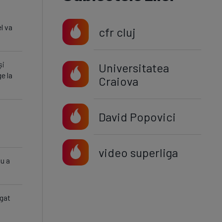
l va
cfr cluj
și
Universitatea
e la
Craiova
David Popovici
video superliga
nu a
egat