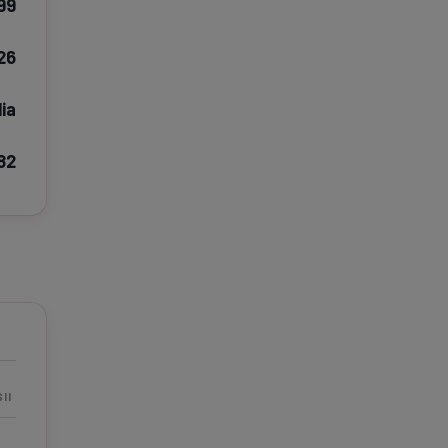
99
e A
Meciuri
Clasament
26
ia
82
tive
Știri Video
Game Center
II