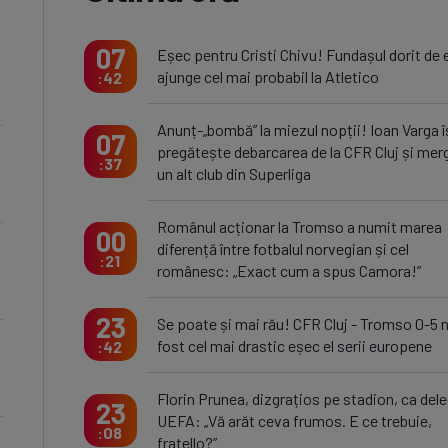
07
Eșec pentru Cristi Chivu! Fundașul dorit de e
ajunge cel mai probabil la Atletico
42
Anunț-„bombă” la miezul nopții! Ioan Varga î
07
pregătește debarcarea de la CFR Cluj și merg
37
un alt club din Superliga
Românul acționar la Tromso a numit marea
00
diferență între fotbalul norvegian și cel
21
românesc: „Exact cum a spus Camora!”
23
Se poate și mai rău! CFR Cluj - Tromso 0-5 
fost cel mai drastic eșec el serii europene
42
Florin Prunea, dizgrațios pe stadion, ca del
23
UEFA: „Vă arăt ceva frumos. E ce trebuie,
08
fratello?”