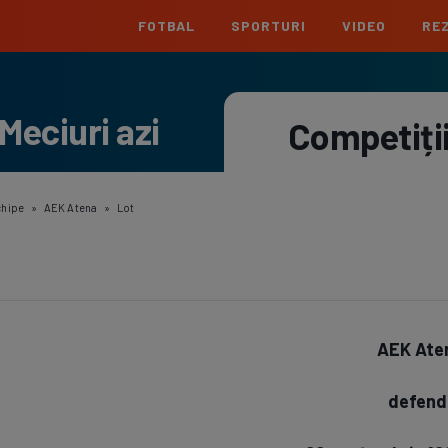
FOTBAL
SPORTURI
VIDEO
REZ
România
Interna
Meciuri azi
Superliga
Cham
Competiți
Echipe
Meciuri
Clasament
Echipe
Liga 2
Euro
Echipe
Meciuri
Clasament
Echipe
chipe
»
AEK Atena
»
Lot
Cupa României
Conf
Echipe
Meciuri
Echipe
La L
Echipe
AEK Ate
Prem
Echipe
defend
Bund
Echipe