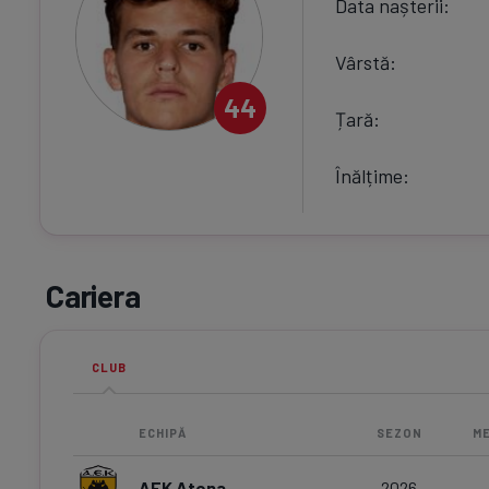
Data nașterii
Vârstă
44
Țară
Înălțime
Cariera
CLUB
ECHIPĂ
SEZON
ME
AEK Atena
2026