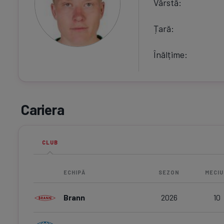
Vârstă
Țară
Înălțime
Cariera
CLUB
ECHIPĂ
SEZON
MECIU
Brann
2026
10