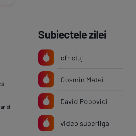
Subiectele zilei
cfr cluj
Cosmin Matei
 că
David Popovici
aniel
video superliga