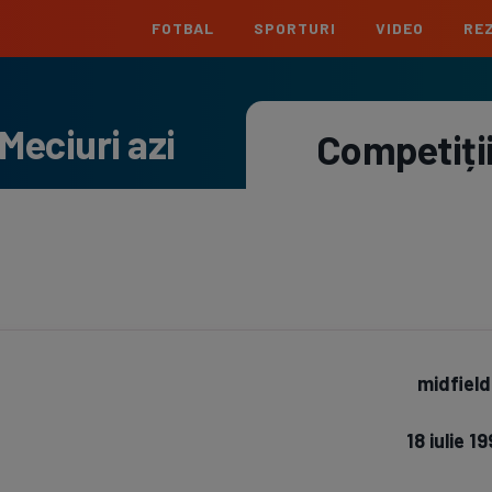
FOTBAL
SPORTURI
VIDEO
REZ
România
Interna
Meciuri azi
Superliga
Cham
Competiți
Echipe
Meciuri
Clasament
Echipe
Liga 2
Euro
Echipe
Meciuri
Clasament
Echipe
Cupa României
Conf
Echipe
Meciuri
Echipe
La L
Echipe
midfield
Prem
Echipe
18 iulie 1
Bund
Echipe