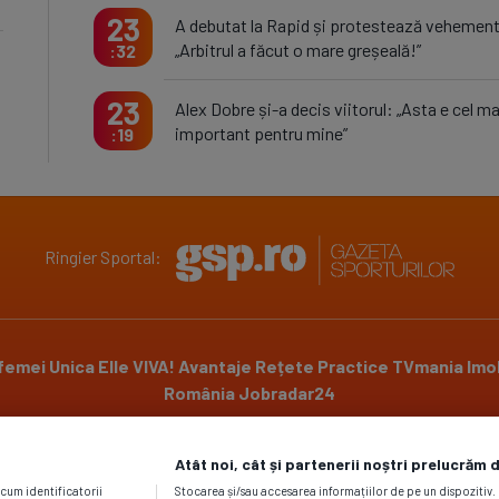
23
A debutat la Rapid și protestează vehemen
„Arbitrul a făcut o mare greșeală!”
32
23
Alex Dobre și-a decis viitorul: „Asta e cel ma
important pentru mine”
19
Ringier Sportal:
 femei
Unica
Elle
VIVA!
Avantaje
Rețete Practice
TVmania
Imob
România
Jobradar24
Atât noi, cât și partenerii noștri prelucrăm 
Powered by
ecum identificatorii
Stocarea și/sau accesarea informațiilor de pe un dispozitiv