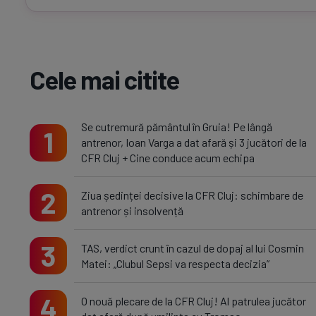
Cele mai citite
Se cutremură pământul în Gruia! Pe lângă
1
antrenor, Ioan Varga a dat afară și 3 jucători de la
CFR Cluj + Cine conduce acum echipa
2
Ziua ședinței decisive la CFR Cluj: schimbare de
antrenor și insolvență
3
TAS, verdict crunt în cazul de dopaj al lui Cosmin
Matei: „Clubul Sepsi va respecta decizia”
4
O nouă plecare de la CFR Cluj! Al patrulea jucător