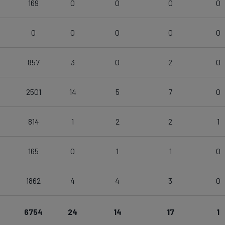
169
0
0
0
0
0
0
0
0
0
857
3
0
2
0
2501
14
5
7
0
814
1
2
2
1
165
0
1
1
0
1862
4
4
3
0
6754
24
14
17
1