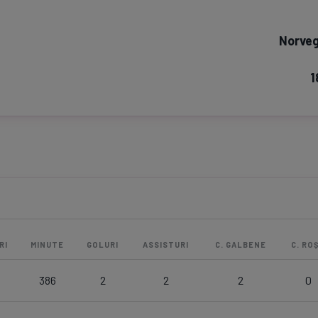
Seri
Echipe
Norveg
1
Program TV
Pariuri spor
RI
MINUTE
GOLURI
ASSISTURI
C. GALBENE
C. ROȘ
386
2
2
2
0