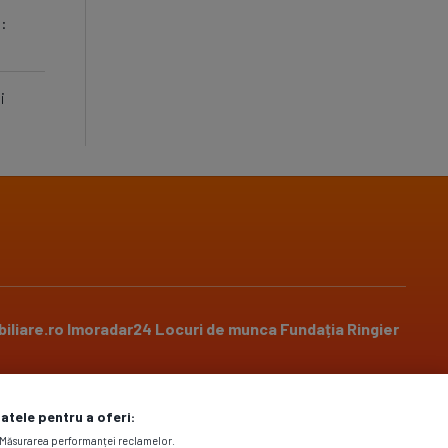
t:
i
iliare.ro
Imoradar24
Locuri de munca
Fundația Ringier
datele pentru a oferi:
Social media
. Măsurarea performanței reclamelor.