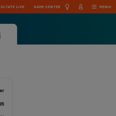
ULTATE LIVE
GAME CENTER
MENIU
țional
Echipa Națională
pions League
Echipa Națională
i
Meciuri
Clasament
Program
Jucători
pa League
U21
Meciuri
Clasament
Program
Jucători
erence League
Meciuri
Clasament
iga
Meciuri
Clasament
er
ier League
Meciuri
Clasament
995
esliga
Meciuri
Clasament