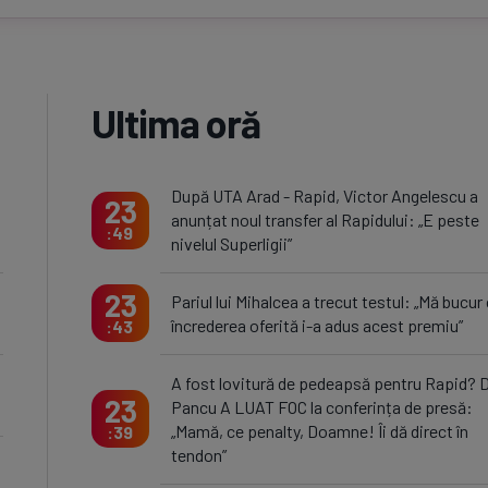
Ultima oră
După UTA Arad - Rapid, Victor Angelescu a
23
anunțat noul transfer al Rapidului: „E peste
49
nivelul Superligii”
23
Pariul lui Mihalcea a trecut testul: „Mă bucur
încrederea oferită i-a adus acest premiu”
43
A fost lovitură de pedeapsă pentru Rapid? D
23
Pancu A LUAT FOC la conferința de presă:
„Mamă, ce penalty, Doamne! Îi dă direct în
39
tendon”