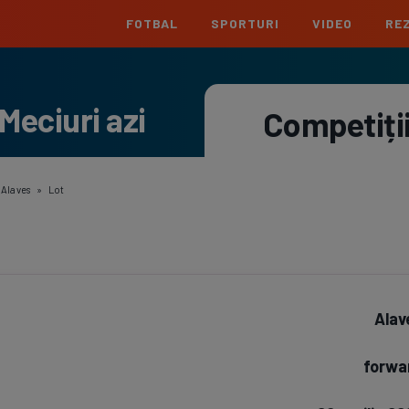
FOTBAL
SPORTURI
VIDEO
REZ
România
Interna
Meciuri azi
Superliga
Cham
Competiți
Echipe
Meciuri
Clasament
Echipe
Liga 2
Euro
Echipe
Meciuri
Clasament
Echipe
»
Alaves
»
Lot
Cupa României
Conf
Echipe
Meciuri
Echipe
La L
Echipe
Alav
Prem
Echipe
forwa
Bund
Echipe