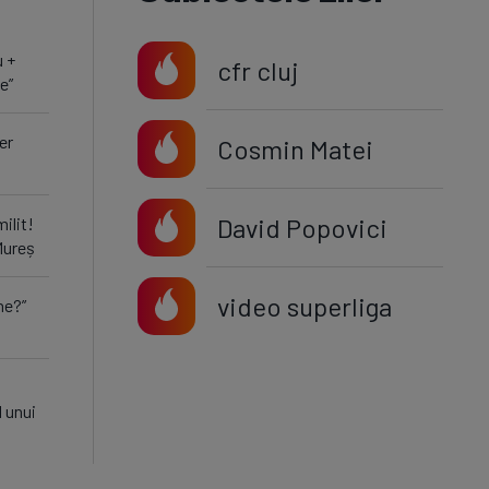
u +
cfr cluj
e”
er
Cosmin Matei
David Popovici
milit!
Mureș
video superliga
ne?”
l unui