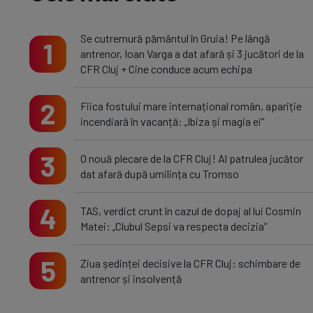
Se cutremură pământul în Gruia! Pe lângă
1
antrenor, Ioan Varga a dat afară și 3 jucători de la
CFR Cluj + Cine conduce acum echipa
2
Fiica fostului mare internațional român, apariție
incendiară în vacanță: „Ibiza și magia ei”
3
O nouă plecare de la CFR Cluj! Al patrulea jucător
dat afară după umilința cu Tromso
4
TAS, verdict crunt în cazul de dopaj al lui Cosmin
Matei: „Clubul Sepsi va respecta decizia”
5
Ziua ședinței decisive la CFR Cluj: schimbare de
antrenor și insolvență