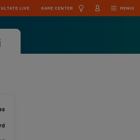
ULTATE LIVE
GAME CENTER
MENIU
țional
Echipa Națională
pions League
Echipa Națională
i
Meciuri
Clasament
Program
Jucători
pa League
U21
Meciuri
Clasament
Program
Jucători
erence League
Meciuri
Clasament
iga
Meciuri
Clasament
es
ier League
Meciuri
Clasament
rd
esliga
Meciuri
Clasament