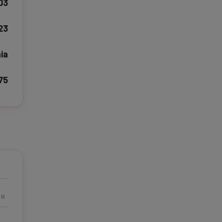
003
e A
Meciuri
Clasament
23
ia
75
tive
Știri Video
Game Center
II