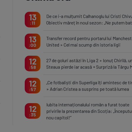
13
De ce i-a mulțumit Calhanoglu lui Cristi Chiv
Obiectiv măreț în noul sezon: „Ne putem bat
11
13
Transfer record pentru portarul lui Manchest
United » Cel mai scump din istoria ligii
00
12
27 de goluri astăzi în Liga 2 » Ionuț Chirilă, u
Steaua pierde iar acasă + Surpriză la Târgu 
58
12
„Ce fotbaliști din Superliga îți amintesc de ti
» Adrian Cristea a susprins pe toată lumea
57
Iubita internaționalului român a furat toate
12
privirile la prezentarea din Scoția: „Începutu
35
nou capitol!”