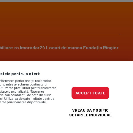
iliare.ro
Imoradar24
Locuri de munca
Fundația Ringier
datele pentru a oferi:
Social media
. Măsurarea performanței reclamelor.
lor pentru selectarea conținutului
Utilizarea profilurilor pentru selectarea
icitate personalizată. Măsurarea
ACCEPT TOATE
tici sau combinații de date din surse
ul. Utilizarea de date limitate pentru a
area prin scanarea dispozitivului.
ncursuri
,
Politica de confidențialitate
și
Regulile privind
VREAU SA MODIFIC
a@gsp.ro
SETARILE INDIVIDUAL