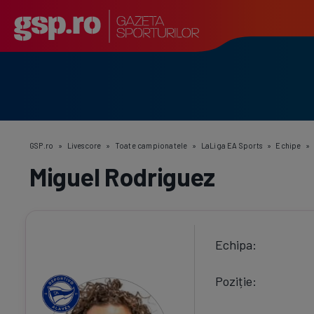
GSP.ro
»
Livescore
»
Toate campionatele
»
LaLiga EA Sports
»
Echipe
Miguel Rodriguez
Echipa
Poziție