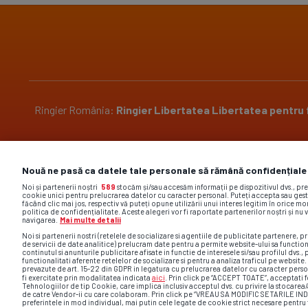
Ringier România:
Ringier
Libertatea
Libertatea pentru
Pariază responsabil! Decizia ONJN nr. 2304/29.10.2018.
Nouă ne pasă ca datele tale personale să rămână confidențiale
Jocurile de noroc sunt interzise minorilor.
Noi și partenerii noștri
589
stocăm și/sau accesăm informații pe dispozitivul dvs., pr
cookie unici pentru prelucrarea datelor cu caracter personal. Puteți accepta sau gest
făcând clic mai jos, respectiv vă puteți opune utilizării unui interes legitim în orice 
politica de confidențialitate. Aceste alegeri vor fi raportate partenerilor noștri și nu 
navigarea.
Mai multe detalii
Noi si partenerii nostri (retelele de socializare si agentiile de publicitate partenere, pr
de servicii de date analitice) prelucram date pentru a permite website-ului sa functio
Site-ul gsp.ro foloseste cookies. Află mai multe acc
continutul si anunturile publicitare afisate in functie de interesele si/sau profilul dvs., 
functionalitati aferente retelelor de socializare si pentru a analiza traficul pe website
comentar
prevazute de art. 15-22 din GDPR in legatura cu prelucrarea datelor cu caracter perso
aici
fi exercitate prin modalitatea indicata
. Prin click pe “ACCEPT TOATE”, acceptati f
Tehnologiilor de tip Cookie, care implica inclusiv acceptul dvs. cu privire la stocarea
de catre Vendor-ii cu care colaboram. Prin click pe “VREAU SA MODIFIC SETARILE IN
preferintele in mod individual, mai putin cele legate de cookie strict necesare pentr