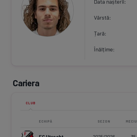
Data nașterii
Vârstă
Țară
Înălțime
Cariera
CLUB
ECHIPĂ
SEZON
MECIU
FC Utrecht
2025/2026
35