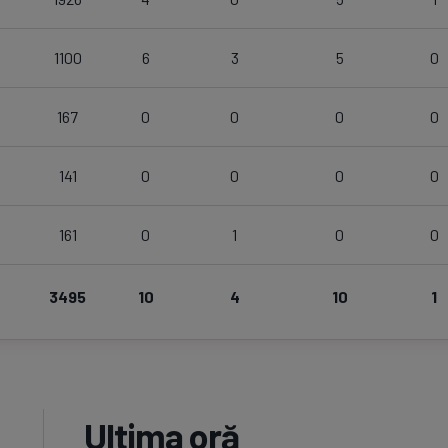
1100
6
3
5
0
167
0
0
0
0
141
0
0
0
0
161
0
1
0
0
3495
10
4
10
1
Ultima oră