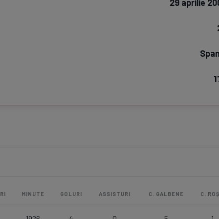
29 aprilie 2
Seri
Echipe
Span
1
Program TV
Pariuri spor
RI
MINUTE
GOLURI
ASSISTURI
C. GALBENE
C. ROȘ
1926
4
0
5
1